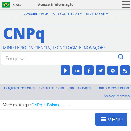
Acesso à informação
BRASIL
CORONAVÍRUS (COVID-19)
ACESSIBILIDADE
ALTO CONTRASTE
MAPA DO SITE
Participe
CNPq
Serviços
Legislação
MINISTÉRIO DA CIÊNCIA, TECNOLOGIA E INOVAÇÕES
Canais
Perguntas frequentes
Central de Atendimento
Serviços
E-mail do Pesquisador
Área de imprensa
Você está aqui:
CNPq
Bolsas e Auxílios Vigentes
Projetos de Pesquisa
MENU