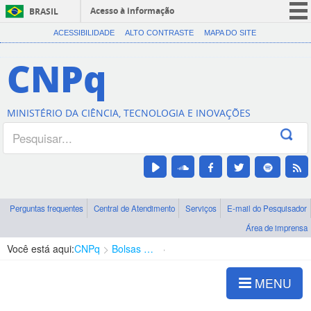
Acesso à informação
BRASIL
CORONAVÍRUS (COVID-19)
ACESSIBILIDADE
ALTO CONTRASTE
MAPA DO SITE
Participe
CNPq
Serviços
Legislação
MINISTÉRIO DA CIÊNCIA, TECNOLOGIA E INOVAÇÕES
Canais
Perguntas frequentes
Central de Atendimento
Serviços
E-mail do Pesquisador
Área de imprensa
Você está aqui:
CNPq
Bolsas e Auxílios Vigentes
Projetos de Pesquisa
MENU