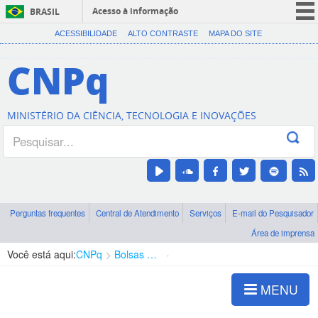
Acesso à informação
BRASIL
CORONAVÍRUS (COVID-19)
ACESSIBILIDADE
ALTO CONTRASTE
MAPA DO SITE
Participe
CNPq
Serviços
Legislação
MINISTÉRIO DA CIÊNCIA, TECNOLOGIA E INOVAÇÕES
Canais
Perguntas frequentes
Central de Atendimento
Serviços
E-mail do Pesquisador
Área de imprensa
Você está aqui:
CNPq
Bolsas e Auxílios Vigentes
Projetos de Pesquisa
MENU