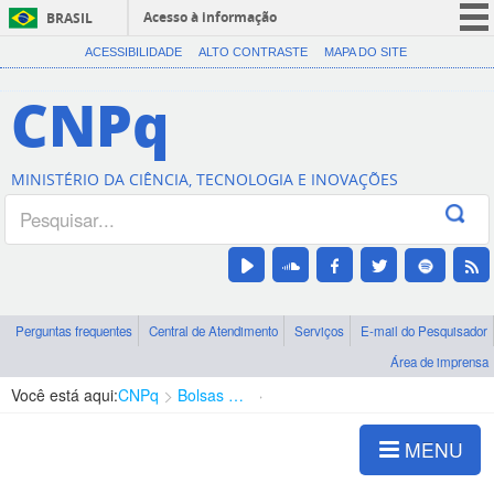
Acesso à informação
BRASIL
CORONAVÍRUS (COVID-19)
ACESSIBILIDADE
ALTO CONTRASTE
MAPA DO SITE
Participe
CNPq
Serviços
Legislação
MINISTÉRIO DA CIÊNCIA, TECNOLOGIA E INOVAÇÕES
Canais
Perguntas frequentes
Central de Atendimento
Serviços
E-mail do Pesquisador
Área de imprensa
Você está aqui:
CNPq
Bolsas e Auxílios Vigentes
Projetos de Pesquisa
MENU