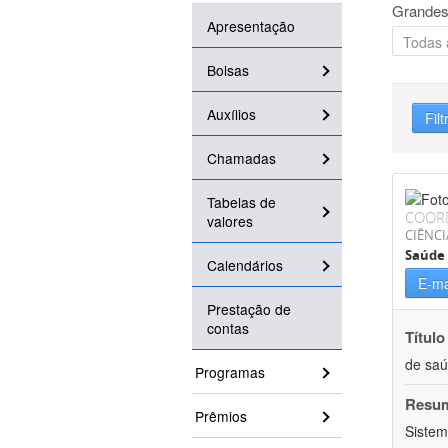
Grandes
Apresentação
Bolsas
Auxílios
Filt
Chamadas
Tabelas de
COOR
valores
CIÊNCI
Saúde 
Calendários
E-ma
Prestação de
contas
Título
de sa
Programas
Resu
Prêmios
Sistem