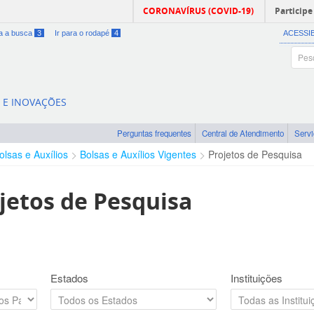
CORONAVÍRUS (COVID-19)
Participe
ra a busca
3
Ir para o rodapé
4
ACESSI
A E INOVAÇÕES
Perguntas frequentes
Central de Atendimento
Serv
olsas e Auxílios
Bolsas e Auxílios Vigentes
Projetos de Pesquisa
jetos de Pesquisa
Estados
Instituições