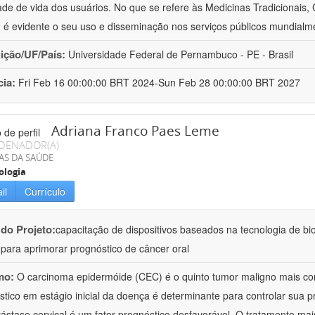
ade de vida dos usuários. No que se refere às Medicinas Tradicionais,
 é evidente o seu uso e disseminação nos serviços públicos mundialm
uição/UF/País:
Universidade Federal de Pernambuco - PE - Brasil
cia:
Fri Feb 16 00:00:00 BRT 2024-Sun Feb 28 00:00:00 BRT 2027
Adriana Franco Paes Leme
DENADOR(A)
AS DA SAÚDE
ologia
il
Currículo
 do Projeto:
capacitação de dispositivos baseados na tecnologia de b
a para aprimorar prognóstico de câncer oral
mo:
O carcinoma epidermóide (CEC) é o quinto tumor maligno mais c
stico em estágio inicial da doença é determinante para controlar sua
ástase cervical é um fator prognóstico desfavorável. O tratamento mai