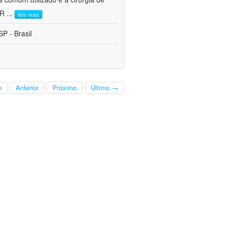
CR
...
leia mais
P - Brasil
o
Anterior
Próximo
Último →