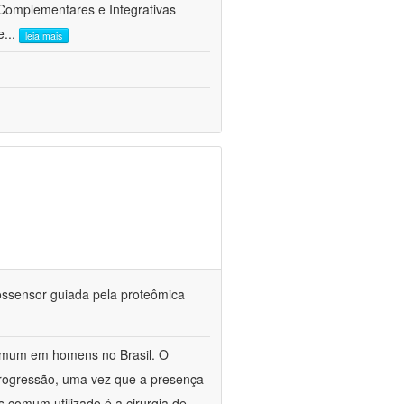
 Complementares e Integrativas
e
...
leia mais
iossensor guiada pela proteômica
omum em homens no Brasil. O
 progressão, uma vez que a presença
s comum utilizado é a cirurgia de