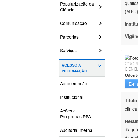
qualid
Popularização da
Ciência
(MTCI)
Comunicação
Instit
Vigên
Parcerias
Serviços
COOR
ACESSO À
CIÊNCI
INFORMAÇÃO
Odont
Apresentação
E-ma
Institucional
Título
clínic
Ações e
Programas PPA
Resu
diagnó
Auditoria Interna
de met