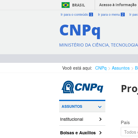
Acesso à informação
BRASIL
Ir para o conteúdo
1
Ir para o menu
2
Ir pa
CNPq
MINISTÉRIO DA CIÊNCIA, TECNOLOGI
Você está aqui:
CNPq
Assuntos
B
Pro
ASSUNTOS
Institucional
País
Bolsas e Auxílios