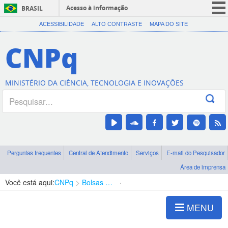
Acesso à informação
BRASIL
CORONAVÍRUS (COVID-19)
ACESSIBILIDADE
ALTO CONTRASTE
MAPA DO SITE
Participe
CNPq
Serviços
Legislação
MINISTÉRIO DA CIÊNCIA, TECNOLOGIA E INOVAÇÕES
Canais
Perguntas frequentes
Central de Atendimento
Serviços
E-mail do Pesquisador
Área de imprensa
Você está aqui:
CNPq
Bolsas e Auxílios Vigentes
Projetos de Pesquisa
MENU