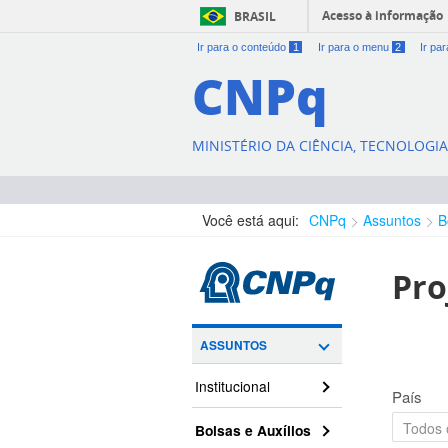
Acesso à informação
BRASIL
Ir para o conteúdo
1
Ir para o menu
2
Ir pa
CNPq
MINISTÉRIO DA CIÊNCIA, TECNOLOGI
Você está aqui:
CNPq
Assuntos
B
Pro
ASSUNTOS
Institucional
País
Bolsas e Auxílios