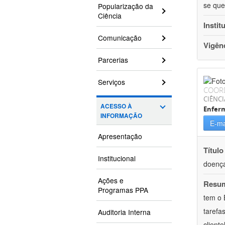
se que
Popularização da
Ciência
Instit
Comunicação
Vigên
Parcerias
Serviços
COOR
CIÊNCI
ACESSO À
Enfer
INFORMAÇÃO
E-ma
Apresentação
Título
Institucional
doença
Ações e
Resu
Programas PPA
tem o 
tarefa
Auditoria Interna
client