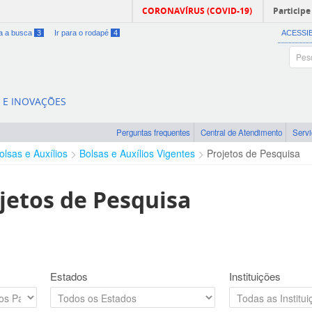
CORONAVÍRUS (COVID-19)
Participe
ra a busca
3
Ir para o rodapé
4
ACESSI
A E INOVAÇÕES
Perguntas frequentes
Central de Atendimento
Serv
olsas e Auxílios
Bolsas e Auxílios Vigentes
Projetos de Pesquisa
jetos de Pesquisa
Estados
Instituições