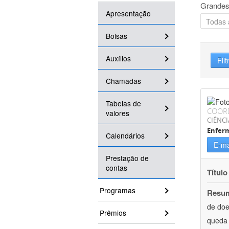
Grandes
Apresentação
Bolsas
Auxílios
Filt
Chamadas
Tabelas de
COOR
valores
CIÊNCI
Enfer
Calendários
E-ma
Prestação de
contas
Título
Programas
Resu
de doe
Prêmios
queda 