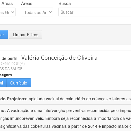
 Áreas
Áreas
Busca
rar
Limpar Filtros
Valéria Conceição de Oliveira
DENADOR(A)
AS DA SAÚDE
magem
il
Currículo
 do Projeto:
completude vacinal do calendário de crianças e fatores a
mo:
A vacinação é uma intervenção preventiva reconhecida pelo impa
nças imunopreveníveis. Embora seja reconhecida a importância da v
significativa das coberturas vacinais a partir de 2014 e impacto maio