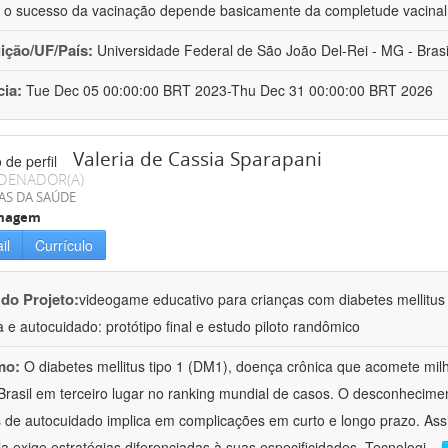
 o sucesso da vacinação depende basicamente da completude vacina
uição/UF/País:
Universidade Federal de São João Del-Rei - MG - Brasi
cia:
Tue Dec 05 00:00:00 BRT 2023-Thu Dec 31 00:00:00 BRT 2026
Valeria de Cassia Sparapani
DENADOR(A)
AS DA SAÚDE
magem
il
Currículo
 do Projeto:
videogame educativo para crianças com diabetes mellitus
 e autocuidado: protótipo final e estudo piloto randômico
mo:
O diabetes mellitus tipo 1 (DM1), doença crônica que acomete mi
Brasil em terceiro lugar no ranking mundial de casos. O desconhecim
s de autocuidado implica em complicações em curto e longo prazo. As
ela exige estratégias diferenciadas à suas especificidades. Tecnologi
...