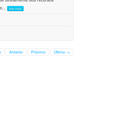
om
...
leia mais
o
Anterior
Próximo
Último →