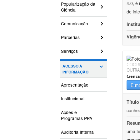
4.0, é
Popularização da
Ciência
de int
Comunicação
Instit
Vigên
Parcerias
Serviços
COOR
ACESSO À
OUTRA
INFORMAÇÃO
Ciênci
Apresentação
E-ma
Institucional
Título
conhec
Ações e
Programas PPA
Resu
uma te
Auditoria Interna
graves