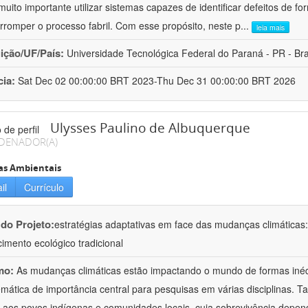
 muito importante utilizar sistemas capazes de identificar defeitos de
erromper o processo fabril. Com esse propósito, neste p
...
leia mais
uição/UF/País:
Universidade Tecnológica Federal do Paraná - PR - Bra
cia:
Sat Dec 02 00:00:00 BRT 2023-Thu Dec 31 00:00:00 BRT 2026
Ulysses Paulino de Albuquerque
DENADOR(A)
as Ambientais
il
Currículo
 do Projeto:
estratégias adaptativas em face das mudanças climáticas:
imento ecológico tradicional
mo:
As mudanças climáticas estão impactando o mundo de formas inéd
mática de importância central para pesquisas em várias disciplinas. T
 aos povos indígenas e comunidades locais, cuja sobrevivência depen