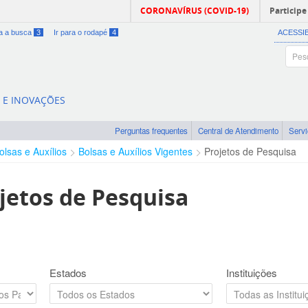
CORONAVÍRUS (COVID-19)
Participe
ra a busca
3
Ir para o rodapé
4
ACESSI
A E INOVAÇÕES
Perguntas frequentes
Central de Atendimento
Serv
olsas e Auxílios
Bolsas e Auxílios Vigentes
Projetos de Pesquisa
jetos de Pesquisa
Estados
Instituições