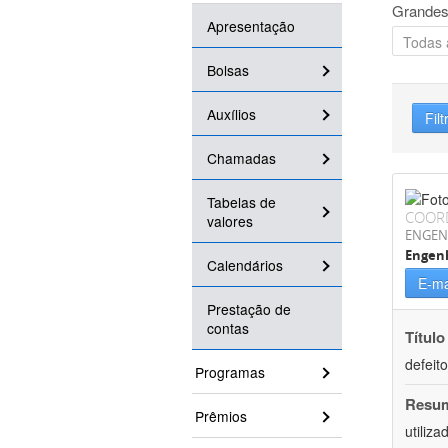
Grandes
Apresentação
Bolsas
Auxílios
Filt
Chamadas
Tabelas de
COOR
valores
ENGEN
Engenh
Calendários
E-ma
Prestação de
contas
Título
defeit
Programas
Resu
Prêmios
utiliz