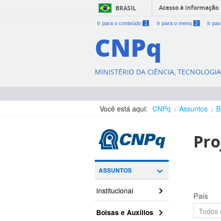
Acesso à informação
BRASIL
Ir para o conteúdo
1
Ir para o menu
2
Ir pa
CNPq
MINISTÉRIO DA CIÊNCIA, TECNOLOGI
Você está aqui:
CNPq
Assuntos
B
Pro
ASSUNTOS
Institucional
País
Bolsas e Auxílios