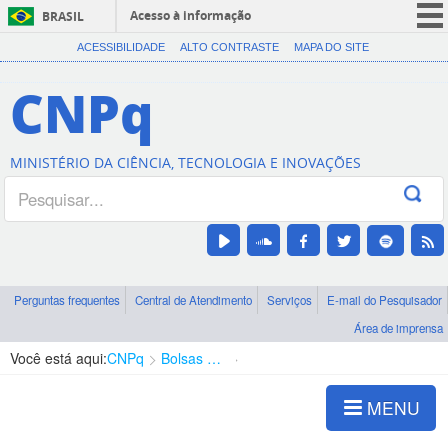
Acesso à informação
BRASIL
CORONAVÍRUS (COVID-19)
ACESSIBILIDADE
ALTO CONTRASTE
MAPA DO SITE
Participe
CNPq
Serviços
Legislação
MINISTÉRIO DA CIÊNCIA, TECNOLOGIA E INOVAÇÕES
Canais
Perguntas frequentes
Central de Atendimento
Serviços
E-mail do Pesquisador
Área de imprensa
Você está aqui:
CNPq
Bolsas e Auxílios Vigentes
Projetos de Pesquisa
MENU