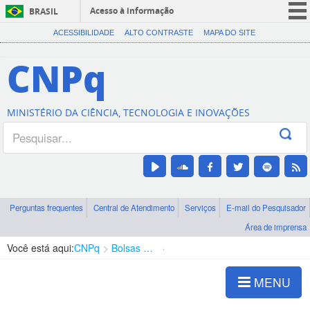
Acesso à informação
BRASIL
CORONAVÍRUS (COVID-19)
ACESSIBILIDADE
ALTO CONTRASTE
MAPA DO SITE
Participe
CNPq
Serviços
Legislação
MINISTÉRIO DA CIÊNCIA, TECNOLOGIA E INOVAÇÕES
Canais
Perguntas frequentes
Central de Atendimento
Serviços
E-mail do Pesquisador
Área de imprensa
Você está aqui:
CNPq
Bolsas e Auxílios Vigentes
Projetos de Pesquisa
MENU