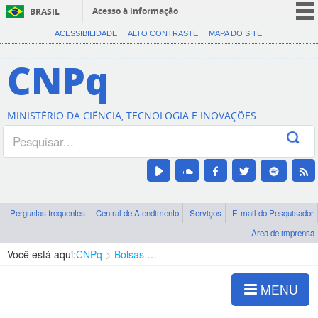
Acesso à informação
BRASIL
CORONAVÍRUS (COVID-19)
ACESSIBILIDADE
ALTO CONTRASTE
MAPA DO SITE
Participe
CNPq
Serviços
Legislação
MINISTÉRIO DA CIÊNCIA, TECNOLOGIA E INOVAÇÕES
Canais
Perguntas frequentes
Central de Atendimento
Serviços
E-mail do Pesquisador
Área de imprensa
Você está aqui:
CNPq
Bolsas e Auxílios Vigentes
Projetos de Pesquisa
MENU