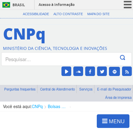
Acesso à informação
BRASIL
CORONAVÍRUS (COVID-19)
ACESSIBILIDADE
ALTO CONTRASTE
MAPA DO SITE
Participe
CNPq
Serviços
Legislação
MINISTÉRIO DA CIÊNCIA, TECNOLOGIA E INOVAÇÕES
Canais
Perguntas frequentes
Central de Atendimento
Serviços
E-mail do Pesquisador
Área de imprensa
Você está aqui:
CNPq
Bolsas e Auxílios Vigentes
Projetos de Pesquisa
MENU