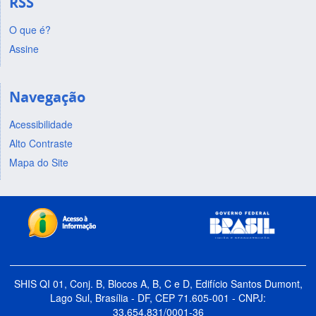
RSS
O que é?
Assine
Navegação
Acessibilidade
Alto Contraste
Mapa do Site
SHIS QI 01, Conj. B, Blocos A, B, C e D, Edifício Santos Dumont,
Lago Sul, Brasília - DF, CEP 71.605-001 - CNPJ:
33.654.831/0001-36