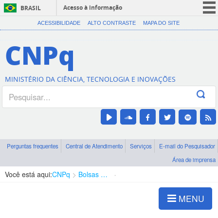
Acesso à informação
BRASIL
CORONAVÍRUS (COVID-19)
ACESSIBILIDADE
ALTO CONTRASTE
MAPA DO SITE
Participe
CNPq
Serviços
Legislação
MINISTÉRIO DA CIÊNCIA, TECNOLOGIA E INOVAÇÕES
Canais
Perguntas frequentes
Central de Atendimento
Serviços
E-mail do Pesquisador
Área de imprensa
Você está aqui:
CNPq
Bolsas e Auxílios Vigentes
Projetos de Pesquisa
MENU