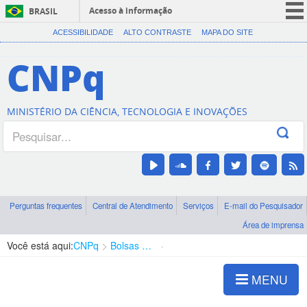
Acesso à informação
BRASIL
CORONAVÍRUS (COVID-19)
ACESSIBILIDADE
ALTO CONTRASTE
MAPA DO SITE
Participe
CNPq
Serviços
Legislação
MINISTÉRIO DA CIÊNCIA, TECNOLOGIA E INOVAÇÕES
Canais
Perguntas frequentes
Central de Atendimento
Serviços
E-mail do Pesquisador
Área de imprensa
Você está aqui:
CNPq
Bolsas e Auxílios Vigentes
Projetos de Pesquisa
MENU