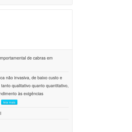
o comportamental de cabras em
ca não invasiva, de baixo custo e
tanto qualitativo quanto quantitativo,
ndimento às exigências
.
leia mais
l