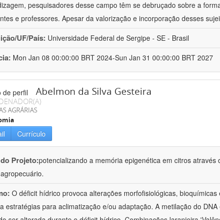
izagem, pesquisadores desse campo têm se debruçado sobre a formaç
ntes e professores. Apesar da valorização e incorporação desses sujei
uição/UF/País:
Universidade Federal de Sergipe - SE - Brasil
cia:
Mon Jan 08 00:00:00 BRT 2024-Sun Jan 31 00:00:00 BRT 2027
Abelmon da Silva Gesteira
DENADOR(A)
AS AGRÁRIAS
omia
il
Currículo
 do Projeto:
potencializando a memória epigenética em citros através d
o agropecuário.
mo:
O déficit hídrico provoca alterações morfofisiológicas, bioquímica
 a estratégias para aclimatização e/ou adaptação. A metilação do DNA 
o ser alterada durante o déficit hídrico. Combinações laranjeira 'Valên