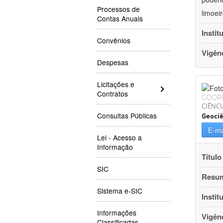
Processos de
limoei
Contas Anuais
Instit
Convênios
Vigên
Despesas
Licitações e
Contratos
COOR
CIÊNCI
Consultas Públicas
Geociê
E-ma
Lei - Acesso a
Informação
Título
SIC
Resu
Sistema e-SIC
Instit
Informações
Vigên
Classificadas