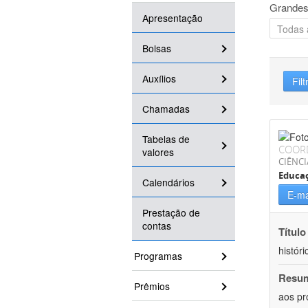
Grandes
Apresentação
Bolsas
Auxílios
Filt
Chamadas
Tabelas de
COOR
valores
CIÊNC
Educa
Calendários
E-ma
Prestação de
contas
Título
históri
Programas
Resu
Prêmios
aos pr