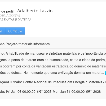
Adalberto Fazzio
DENADOR(A)
AS EXATAS E DA TERRA
il
Currículo
 do Projeto:
materials informatics
mo:
A habilidade de manusear e sintetizar materiais é de importância 
zações, a ponto de marcar eras da humanidade, como a idade da pedra, 
es ocorrem por conta da vantagem estratégica do domínio de materiais,
ções de defesa. No momento que uma civilização domina um materi
...
uição/UF/País:
Centro Nacional de Pesquisa em Energia e Materiais - S
cia:
Fri Jan 06 00:00:00 BRT 2023-Mon Jan 31 00:00:00 BRT 2028