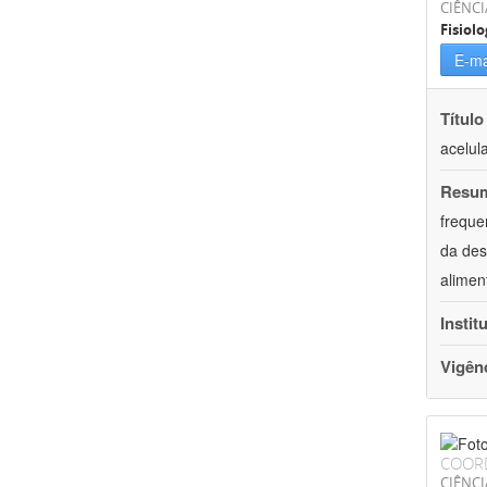
CIÊNCI
Fisiolo
E-ma
Título
acelul
Resu
freque
da des
alimen
Instit
Vigên
COOR
CIÊNCI