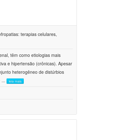
ropatias: terapias celulares,
enal, têm como etiologias mais
iva e hipertensão (crônicas). Apesar
junto heterogêneo de distúrbios
e
...
leia mais