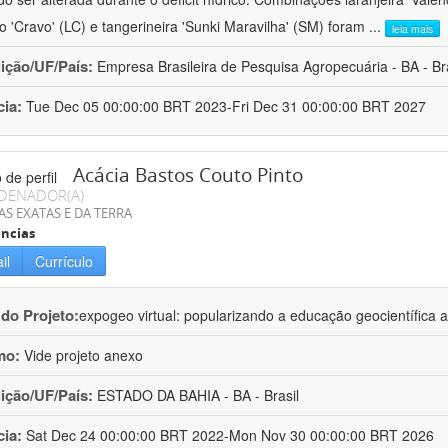
ro 'Cravo' (LC) e tangerineira 'Sunki Maravilha' (SM) foram
...
leia mais
uição/UF/País:
Empresa Brasileira de Pesquisa Agropecuária - BA - Bra
cia:
Tue Dec 05 00:00:00 BRT 2023-Fri Dec 31 00:00:00 BRT 2027
Acácia Bastos Couto Pinto
DENADOR(A)
AS EXATAS E DA TERRA
ncias
il
Currículo
 do Projeto:
expogeo virtual: popularizando a educação geocientífica a
mo:
Vide projeto anexo
uição/UF/País:
ESTADO DA BAHIA - BA - Brasil
cia:
Sat Dec 24 00:00:00 BRT 2022-Mon Nov 30 00:00:00 BRT 2026