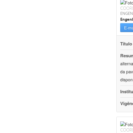
COOR
ENGEN
Engenh
E-ma
Título
Resu
altern
da pav
dispon
Instit
Vigên
COOR