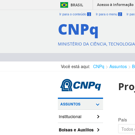
Acesso à informação
BRASIL
Ir para o conteúdo
1
Ir para o menu
2
Ir pa
CNPq
MINISTÉRIO DA CIÊNCIA, TECNOLOGI
Você está aqui:
CNPq
Assuntos
B
Pro
ASSUNTOS
Institucional
País
Bolsas e Auxílios