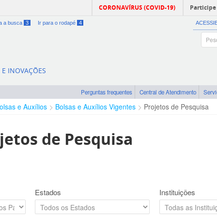
CORONAVÍRUS (COVID-19)
Participe
ra a busca
3
Ir para o rodapé
4
ACESSI
A E INOVAÇÕES
Perguntas frequentes
Central de Atendimento
Serv
olsas e Auxílios
Bolsas e Auxílios Vigentes
Projetos de Pesquisa
jetos de Pesquisa
Estados
Instituições