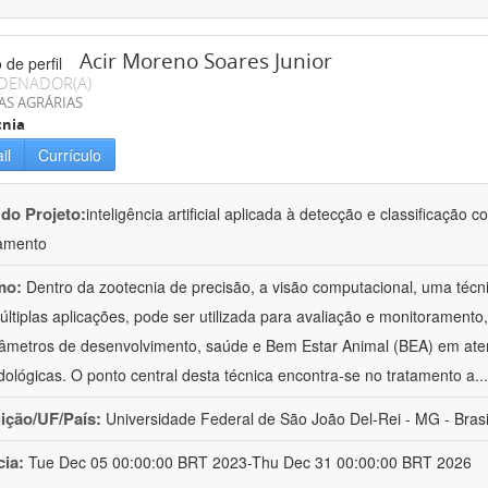
Acir Moreno Soares Junior
DENADOR(A)
AS AGRÁRIAS
cnia
il
Currículo
 do Projeto:
inteligência artificial aplicada à detecção e classificaçã
amento
mo:
Dentro da zootecnia de precisão, a visão computacional, uma técni
ltiplas aplicações, pode ser utilizada para avaliação e monitoramento, 
âmetros de desenvolvimento, saúde e Bem Estar Animal (BEA) em ate
ológicas. O ponto central desta técnica encontra-se no tratamento a
..
uição/UF/País:
Universidade Federal de São João Del-Rei - MG - Brasi
cia:
Tue Dec 05 00:00:00 BRT 2023-Thu Dec 31 00:00:00 BRT 2026