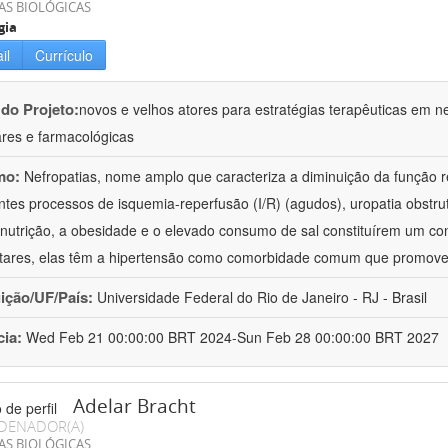
AS BIOLÓGICAS
gia
il
Currículo
 do Projeto:
novos e velhos atores para estratégias terapêuticas em nef
ares e farmacológicas
mo:
Nefropatias, nome amplo que caracteriza a diminuição da função r
ntes processos de isquemia-reperfusão (I/R) (agudos), uropatia obstrut
nutrição, a obesidade e o elevado consumo de sal constituírem um con
tares, elas têm a hipertensão como comorbidade comum que promov
uição/UF/País:
Universidade Federal do Rio de Janeiro - RJ - Brasil
cia:
Wed Feb 21 00:00:00 BRT 2024-Sun Feb 28 00:00:00 BRT 2027
Adelar Bracht
DENADOR(A)
AS BIOLÓGICAS