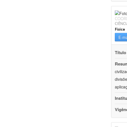
COOR
CIÊNCI
Física
E-ma
Título
Resu
civili
divisõ
aplica
Instit
Vigên