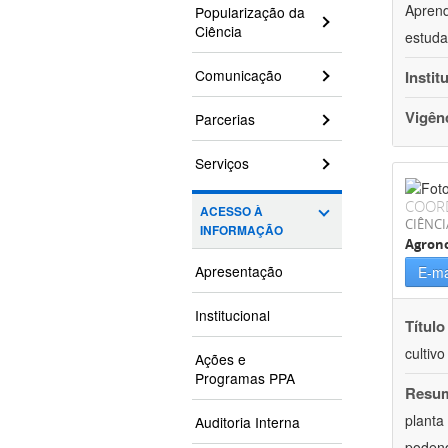
Aprend
Popularização da
Ciência
estuda
Comunicação
Instit
Vigên
Parcerias
Serviços
COOR
ACESSO À
CIÊNCI
INFORMAÇÃO
Agron
Apresentação
E-ma
Institucional
Título
cultiv
Ações e
Programas PPA
Resu
planta
Auditoria Interna
podend