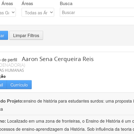
 Áreas
Áreas
Busca
rar
Limpar Filtros
Aaron Sena Cerqueira Reis
DENADOR(A)
IAS HUMANAS
ção
il
Currículo
 do Projeto:
ensino de história para estudantes surdos: uma proposta i
ca
mo:
Localizado em uma zona de fronteiras, o Ensino de História é um
ocessos de ensino-aprendizagem da História. Sob influência da teoria d