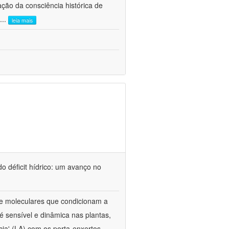
ão da consciência histórica de
...
leia mais
o déficit hídrico: um avanço no
s e moleculares que condicionam a
é sensível e dinâmica nas plantas,
cia' (LA) com os porta-enxertos