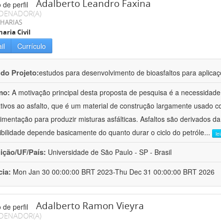
Adalberto Leandro Faxina
DENADOR(A)
HARIAS
aria Civil
il
Currículo
 do Projeto:
estudos para desenvolvimento de bioasfaltos para aplic
mo:
A motivação principal desta proposta de pesquisa é a necessidade
ativos ao asfalto, que é um material de construção largamente usado 
imentação para produzir misturas asfálticas. Asfaltos são derivados da
ibilidade depende basicamente do quanto durar o ciclo do petróle
...
le
uição/UF/País:
Universidade de São Paulo - SP - Brasil
cia:
Mon Jan 30 00:00:00 BRT 2023-Thu Dec 31 00:00:00 BRT 2026
Adalberto Ramon Vieyra
DENADOR(A)