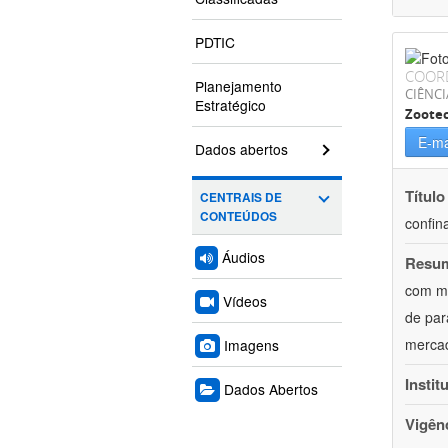
PDTIC
COOR
Planejamento
CIÊNCI
Estratégico
Zoote
E-ma
Dados abertos
Título
CENTRAIS DE
CONTEÚDOS
confin
Áudios
Resu
com mú
Vídeos
de par
mercad
Imagens
Instit
Dados Abertos
Vigên