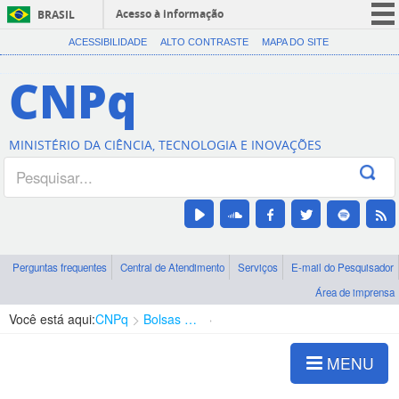
Acesso à informação
BRASIL
CORONAVÍRUS (COVID-19)
ACESSIBILIDADE
ALTO CONTRASTE
MAPA DO SITE
Participe
CNPq
Serviços
Legislação
MINISTÉRIO DA CIÊNCIA, TECNOLOGIA E INOVAÇÕES
Canais
Perguntas frequentes
Central de Atendimento
Serviços
E-mail do Pesquisador
Área de imprensa
Você está aqui:
CNPq
Bolsas e Auxílios Vigentes
Projetos de Pesquisa
MENU