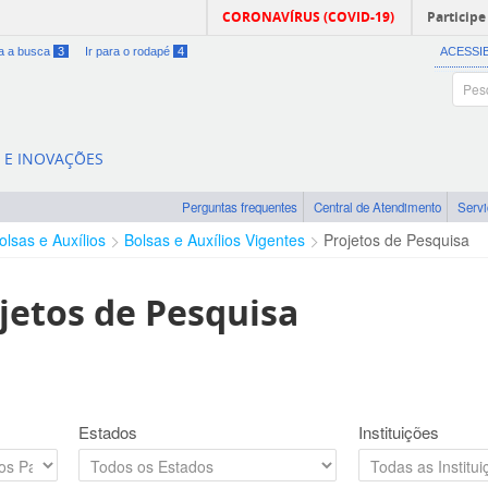
CORONAVÍRUS (COVID-19)
Participe
ra a busca
3
Ir para o rodapé
4
ACESSI
A E INOVAÇÕES
Perguntas frequentes
Central de Atendimento
Serv
olsas e Auxílios
Bolsas e Auxílios Vigentes
Projetos de Pesquisa
jetos de Pesquisa
Estados
Instituições