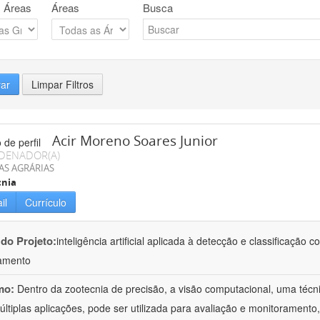
 Áreas
Áreas
Busca
rar
Limpar Filtros
Acir Moreno Soares Junior
DENADOR(A)
AS AGRÁRIAS
cnia
il
Currículo
 do Projeto:
inteligência artificial aplicada à detecção e classificaçã
amento
mo:
Dentro da zootecnia de precisão, a visão computacional, uma técni
ltiplas aplicações, pode ser utilizada para avaliação e monitoramento, 