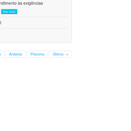
ndimento às exigências
.
leia mais
l
o
Anterior
Próximo
Último →