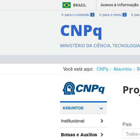
Acesso à informação
BRASIL
Ir para o conteúdo
1
Ir para o menu
2
Ir pa
CNPq
MINISTÉRIO DA CIÊNCIA, TECNOLOGI
Você está aqui:
CNPq
Assuntos
B
Pro
ASSUNTOS
Institucional
País
Bolsas e Auxílios