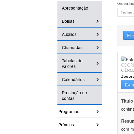
Grandes
Apresentação
Bolsas
Auxílios
Filt
Chamadas
Tabelas de
COOR
valores
CIÊNCI
Zoote
Calendários
E-ma
Prestação de
contas
Título
confin
Programas
Resu
Prêmios
com mú