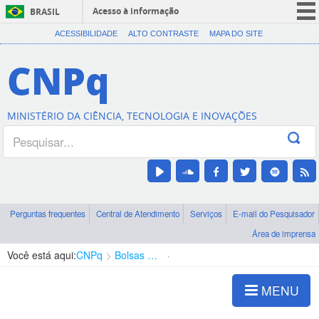
Acesso à informação
BRASIL
CORONAVÍRUS (COVID-19)
ACESSIBILIDADE
ALTO CONTRASTE
MAPA DO SITE
Participe
CNPq
Serviços
Legislação
MINISTÉRIO DA CIÊNCIA, TECNOLOGIA E INOVAÇÕES
Canais
Perguntas frequentes
Central de Atendimento
Serviços
E-mail do Pesquisador
Área de imprensa
Você está aqui:
CNPq
Bolsas e Auxílios Vigentes
Projetos de Pesquisa
MENU