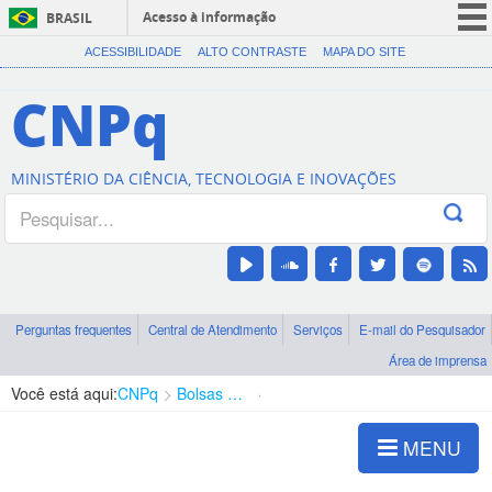
Acesso à informação
BRASIL
CORONAVÍRUS (COVID-19)
ACESSIBILIDADE
ALTO CONTRASTE
MAPA DO SITE
Participe
CNPq
Serviços
Legislação
MINISTÉRIO DA CIÊNCIA, TECNOLOGIA E INOVAÇÕES
Canais
Perguntas frequentes
Central de Atendimento
Serviços
E-mail do Pesquisador
Área de imprensa
Você está aqui:
CNPq
Bolsas e Auxílios Vigentes
Projetos de Pesquisa
MENU