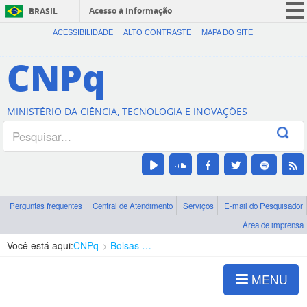
Acesso à informação
BRASIL
CORONAVÍRUS (COVID-19)
ACESSIBILIDADE
ALTO CONTRASTE
MAPA DO SITE
Participe
CNPq
Serviços
Legislação
MINISTÉRIO DA CIÊNCIA, TECNOLOGIA E INOVAÇÕES
Canais
Perguntas frequentes
Central de Atendimento
Serviços
E-mail do Pesquisador
Área de imprensa
Você está aqui:
CNPq
Bolsas e Auxílios Vigentes
Projetos de Pesquisa
MENU