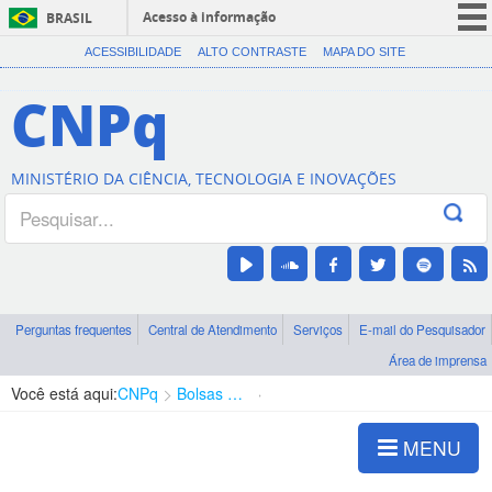
Acesso à informação
BRASIL
CORONAVÍRUS (COVID-19)
ACESSIBILIDADE
ALTO CONTRASTE
MAPA DO SITE
Participe
CNPq
Serviços
Legislação
MINISTÉRIO DA CIÊNCIA, TECNOLOGIA E INOVAÇÕES
Canais
Perguntas frequentes
Central de Atendimento
Serviços
E-mail do Pesquisador
Área de imprensa
Você está aqui:
CNPq
Bolsas e Auxílios Vigentes
Projetos de Pesquisa
MENU