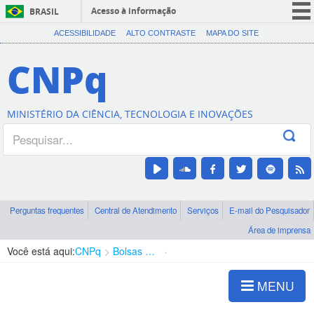
Acesso à informação
BRASIL
CORONAVÍRUS (COVID-19)
ACESSIBILIDADE
ALTO CONTRASTE
MAPA DO SITE
Participe
CNPq
Serviços
Legislação
MINISTÉRIO DA CIÊNCIA, TECNOLOGIA E INOVAÇÕES
Canais
Perguntas frequentes
Central de Atendimento
Serviços
E-mail do Pesquisador
Área de imprensa
Você está aqui:
CNPq
Bolsas e Auxílios Vigentes
Projetos de Pesquisa
MENU