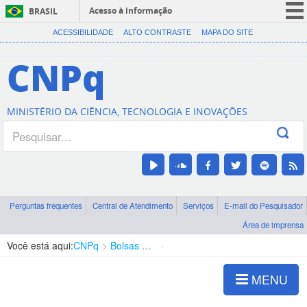
Acesso à informação
BRASIL
CORONAVÍRUS (COVID-19)
ACESSIBILIDADE
ALTO CONTRASTE
MAPA DO SITE
Participe
CNPq
Serviços
Legislação
MINISTÉRIO DA CIÊNCIA, TECNOLOGIA E INOVAÇÕES
Canais
Perguntas frequentes
Central de Atendimento
Serviços
E-mail do Pesquisador
Área de imprensa
Você está aqui:
CNPq
Bolsas e Auxílios Vigentes
Projetos de Pesquisa
MENU