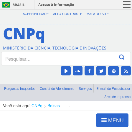
Acesso à informação
BRASIL
CORONAVÍRUS (COVID-19)
ACESSIBILIDADE
ALTO CONTRASTE
MAPA DO SITE
Participe
CNPq
Serviços
Legislação
MINISTÉRIO DA CIÊNCIA, TECNOLOGIA E INOVAÇÕES
Canais
Perguntas frequentes
Central de Atendimento
Serviços
E-mail do Pesquisador
Área de imprensa
Você está aqui:
CNPq
Bolsas e Auxílios Vigentes
Projetos de Pesquisa
MENU