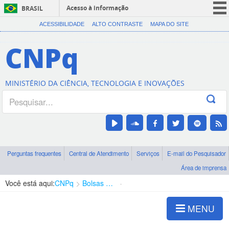
Acesso à informação
BRASIL
CORONAVÍRUS (COVID-19)
ACESSIBILIDADE
ALTO CONTRASTE
MAPA DO SITE
Participe
CNPq
Serviços
Legislação
MINISTÉRIO DA CIÊNCIA, TECNOLOGIA E INOVAÇÕES
Canais
Perguntas frequentes
Central de Atendimento
Serviços
E-mail do Pesquisador
Área de imprensa
Você está aqui:
CNPq
Bolsas e Auxílios Vigentes
Projetos de Pesquisa
MENU