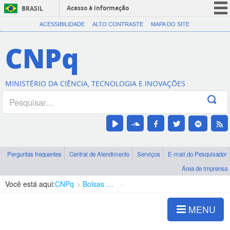
Acesso à informação
BRASIL
CORONAVÍRUS (COVID-19)
ACESSIBILIDADE
ALTO CONTRASTE
MAPA DO SITE
Participe
CNPq
Serviços
Legislação
MINISTÉRIO DA CIÊNCIA, TECNOLOGIA E INOVAÇÕES
Canais
Perguntas frequentes
Central de Atendimento
Serviços
E-mail do Pesquisador
Área de imprensa
Você está aqui:
CNPq
Bolsas e Auxílios Vigentes
Projetos de Pesquisa
MENU