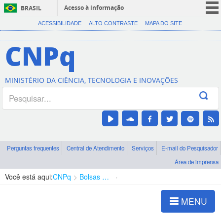
Acesso à informação
BRASIL
CORONAVÍRUS (COVID-19)
ACESSIBILIDADE
ALTO CONTRASTE
MAPA DO SITE
Participe
CNPq
Serviços
Legislação
MINISTÉRIO DA CIÊNCIA, TECNOLOGIA E INOVAÇÕES
Canais
Perguntas frequentes
Central de Atendimento
Serviços
E-mail do Pesquisador
Área de imprensa
Você está aqui:
CNPq
Bolsas e Auxílios Vigentes
Projetos de Pesquisa
MENU