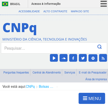
Acesso à informação
BRASIL
CORONAVÍRUS (COVID-19)
ACESSIBILIDADE
ALTO CONTRASTE
MAPA DO SITE
Participe
CNPq
Serviços
Legislação
MINISTÉRIO DA CIÊNCIA, TECNOLOGIA E INOVAÇÕES
Canais
Perguntas frequentes
Central de Atendimento
Serviços
E-mail do Pesquisador
Área de imprensa
Você está aqui:
CNPq
Bolsas e Auxílios Vigentes
Projetos de Pesquisa
MENU