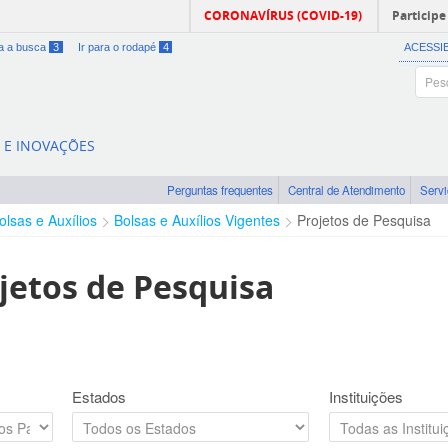
CORONAVÍRUS (COVID-19)
Participe
ra a busca
3
Ir para o rodapé
4
ACESSI
A E INOVAÇÕES
Perguntas frequentes
Central de Atendimento
Serv
olsas e Auxílios
Bolsas e Auxílios Vigentes
Projetos de Pesquisa
jetos de Pesquisa
Estados
Instituições