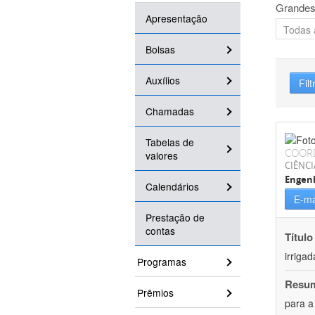
Grandes
Apresentação
Bolsas
Auxílios
Filt
Chamadas
Tabelas de
COOR
valores
CIÊNCI
Engenh
Calendários
E-ma
Prestação de
contas
Título
irriga
Programas
Resu
Prêmios
para a