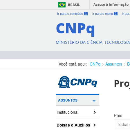
Acesso à informação
BRASIL
Ir para o conteúdo
1
Ir para o menu
2
Ir pa
CNPq
MINISTÉRIO DA CIÊNCIA, TECNOLOGI
Você está aqui:
CNPq
Assuntos
B
Pro
ASSUNTOS
Institucional
País
Bolsas e Auxílios