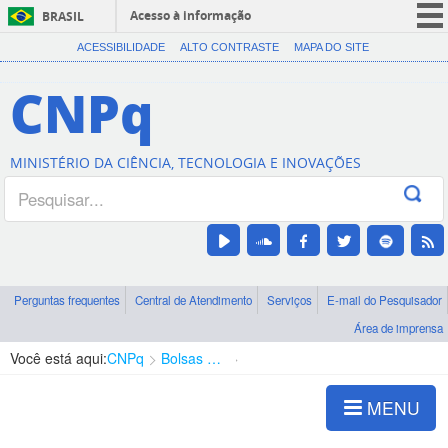
Acesso à informação
BRASIL
CORONAVÍRUS (COVID-19)
ACESSIBILIDADE
ALTO CONTRASTE
MAPA DO SITE
Participe
CNPq
Serviços
Legislação
MINISTÉRIO DA CIÊNCIA, TECNOLOGIA E INOVAÇÕES
Canais
Perguntas frequentes
Central de Atendimento
Serviços
E-mail do Pesquisador
Área de imprensa
Você está aqui:
CNPq
Bolsas e Auxílios Vigentes
Projetos de Pesquisa
MENU