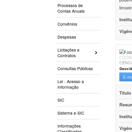
Processos de
limoei
Contas Anuais
Instit
Convênios
Vigên
Despesas
Licitações e
Contratos
COOR
CIÊNCI
Consultas Públicas
Geociê
E-ma
Lei - Acesso a
Informação
Título
SIC
Resu
Sistema e-SIC
Instit
Informações
Vigên
Classificadas