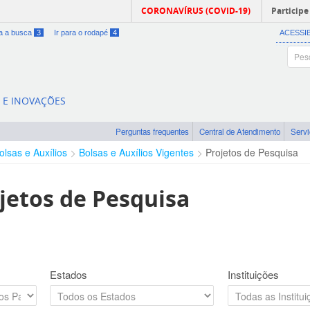
CORONAVÍRUS (COVID-19)
Participe
ra a busca
3
Ir para o rodapé
4
ACESSI
A E INOVAÇÕES
Perguntas frequentes
Central de Atendimento
Serv
olsas e Auxílios
Bolsas e Auxílios Vigentes
Projetos de Pesquisa
jetos de Pesquisa
Estados
Instituições