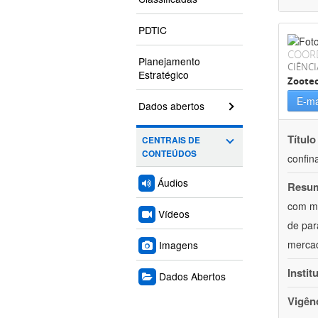
PDTIC
COOR
Planejamento
CIÊNCI
Estratégico
Zoote
E-ma
Dados abertos
Título
CENTRAIS DE
CONTEÚDOS
confin
Áudios
Resu
com mú
Vídeos
de par
mercad
Imagens
Instit
Dados Abertos
Vigên