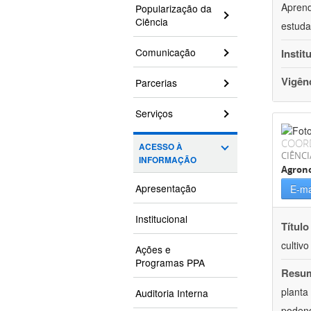
Aprend
Popularização da
Ciência
estuda
Comunicação
Instit
Vigên
Parcerias
Serviços
COOR
ACESSO À
CIÊNCI
INFORMAÇÃO
Agron
Apresentação
E-ma
Institucional
Título
cultiv
Ações e
Programas PPA
Resu
planta
Auditoria Interna
podend