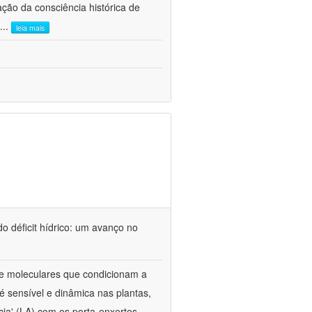
ão da consciência histórica de
...
leia mais
o déficit hídrico: um avanço no
s e moleculares que condicionam a
é sensível e dinâmica nas plantas,
cia' (LA) com os porta-enxertos