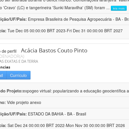
ro 'Cravo' (LC) e tangerineira 'Sunki Maravilha' (SM) foram
...
leia mais
uição/UF/País:
Empresa Brasileira de Pesquisa Agropecuária - BA - Bra
cia:
Tue Dec 05 00:00:00 BRT 2023-Fri Dec 31 00:00:00 BRT 2027
Acácia Bastos Couto Pinto
DENADOR(A)
AS EXATAS E DA TERRA
ncias
il
Currículo
 do Projeto:
expogeo virtual: popularizando a educação geocientífica a
mo:
Vide projeto anexo
uição/UF/País:
ESTADO DA BAHIA - BA - Brasil
cia:
Sat Dec 24 00:00:00 BRT 2022-Mon Nov 30 00:00:00 BRT 2026