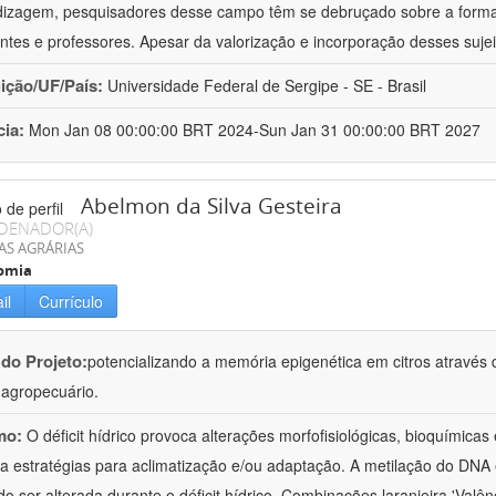
izagem, pesquisadores desse campo têm se debruçado sobre a formaç
ntes e professores. Apesar da valorização e incorporação desses sujei
uição/UF/País:
Universidade Federal de Sergipe - SE - Brasil
cia:
Mon Jan 08 00:00:00 BRT 2024-Sun Jan 31 00:00:00 BRT 2027
Abelmon da Silva Gesteira
DENADOR(A)
AS AGRÁRIAS
omia
il
Currículo
 do Projeto:
potencializando a memória epigenética em citros através d
o agropecuário.
mo:
O déficit hídrico provoca alterações morfofisiológicas, bioquímica
 a estratégias para aclimatização e/ou adaptação. A metilação do DNA 
o ser alterada durante o déficit hídrico. Combinações laranjeira 'Valên