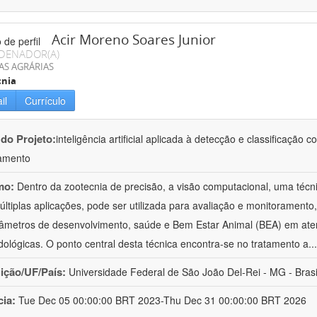
Acir Moreno Soares Junior
DENADOR(A)
AS AGRÁRIAS
cnia
il
Currículo
 do Projeto:
inteligência artificial aplicada à detecção e classificaçã
amento
mo:
Dentro da zootecnia de precisão, a visão computacional, uma técni
ltiplas aplicações, pode ser utilizada para avaliação e monitoramento, 
âmetros de desenvolvimento, saúde e Bem Estar Animal (BEA) em ate
ológicas. O ponto central desta técnica encontra-se no tratamento a
..
uição/UF/País:
Universidade Federal de São João Del-Rei - MG - Brasi
cia:
Tue Dec 05 00:00:00 BRT 2023-Thu Dec 31 00:00:00 BRT 2026