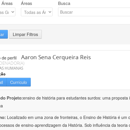
 Áreas
Áreas
Busca
rar
Limpar Filtros
Aaron Sena Cerqueira Reis
DENADOR(A)
IAS HUMANAS
ção
il
Currículo
 do Projeto:
ensino de história para estudantes surdos: uma proposta i
ca
mo:
Localizado em uma zona de fronteiras, o Ensino de História é um
ocessos de ensino-aprendizagem da História. Sob influência da teoria d