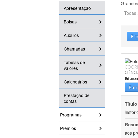
Grandes
Apresentação
Bolsas
Auxílios
Filt
Chamadas
Tabelas de
COOR
valores
CIÊNC
Educa
Calendários
E-ma
Prestação de
contas
Título
históri
Programas
Resu
Prêmios
aos pr