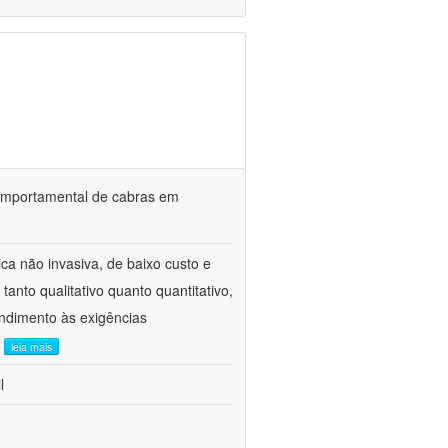
o comportamental de cabras em
ca não invasiva, de baixo custo e
tanto qualitativo quanto quantitativo,
ndimento às exigências
.
leia mais
l