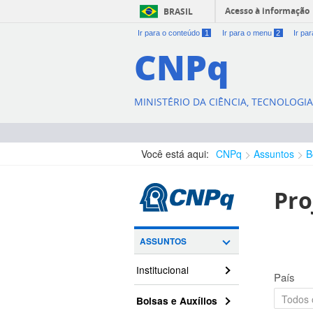
Acesso à informação
BRASIL
Ir para o conteúdo
1
Ir para o menu
2
Ir pa
CNPq
MINISTÉRIO DA CIÊNCIA, TECNOLOGI
Você está aqui:
CNPq
Assuntos
B
Pro
ASSUNTOS
Institucional
País
Bolsas e Auxílios