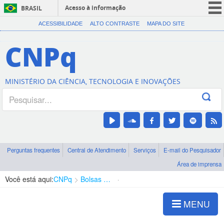
Acesso à informação
BRASIL
CORONAVÍRUS (COVID-19)
ACESSIBILIDADE
ALTO CONTRASTE
MAPA DO SITE
Participe
CNPq
Serviços
Legislação
MINISTÉRIO DA CIÊNCIA, TECNOLOGIA E INOVAÇÕES
Canais
Perguntas frequentes
Central de Atendimento
Serviços
E-mail do Pesquisador
Área de imprensa
Você está aqui:
CNPq
Bolsas e Auxílios Vigentes
Projetos de Pesquisa
MENU