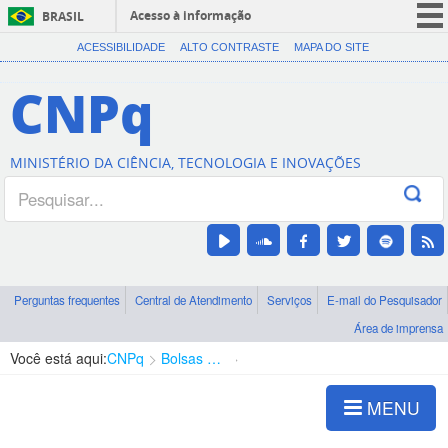
Acesso à informação
BRASIL
CORONAVÍRUS (COVID-19)
ACESSIBILIDADE
ALTO CONTRASTE
MAPA DO SITE
Participe
CNPq
Serviços
Legislação
MINISTÉRIO DA CIÊNCIA, TECNOLOGIA E INOVAÇÕES
Canais
Perguntas frequentes
Central de Atendimento
Serviços
E-mail do Pesquisador
Área de imprensa
Você está aqui:
CNPq
Bolsas e Auxílios Vigentes
Projetos de Pesquisa
MENU