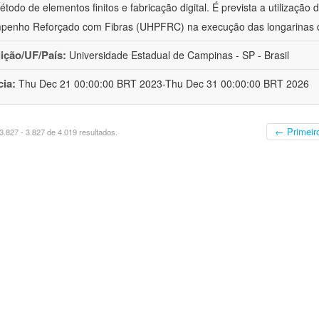
étodo de elementos finitos e fabricação digital. É prevista a utilização 
penho Reforçado com Fibras (UHPFRC) na execução das longarinas
uição/UF/País:
Universidade Estadual de Campinas - SP - Brasil
cia:
Thu Dec 21 00:00:00 BRT 2023-Thu Dec 31 00:00:00 BRT 2026
← Primeir
.827 - 3.827 de 4.019 resultados.