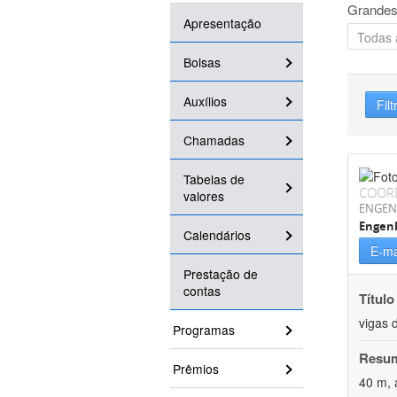
Grandes
Apresentação
Bolsas
Auxílios
Filt
Chamadas
Tabelas de
COOR
valores
ENGEN
Engenh
Calendários
E-ma
Prestação de
contas
Título
vigas 
Programas
Resu
Prêmios
40 m, 