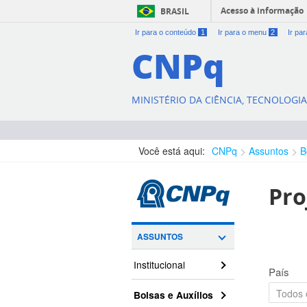
Acesso à informação
BRASIL
Ir para o conteúdo
1
Ir para o menu
2
Ir pa
CNPq
MINISTÉRIO DA CIÊNCIA, TECNOLOGI
Você está aqui:
CNPq
Assuntos
B
Pro
ASSUNTOS
Institucional
País
Bolsas e Auxílios