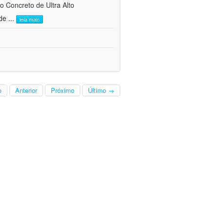
do Concreto de Ultra Alto
 de
...
leia mais
o
Anterior
Próximo
Último →