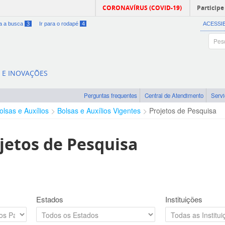
CORONAVÍRUS (COVID-19)
Participe
ra a busca
3
Ir para o rodapé
4
ACESSI
A E INOVAÇÕES
Perguntas frequentes
Central de Atendimento
Serv
olsas e Auxílios
Bolsas e Auxílios Vigentes
Projetos de Pesquisa
jetos de Pesquisa
Estados
Instituições