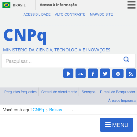
Acesso à informação
BRASIL
CORONAVÍRUS (COVID-19)
ACESSIBILIDADE
ALTO CONTRASTE
MAPA DO SITE
Participe
CNPq
Serviços
Legislação
MINISTÉRIO DA CIÊNCIA, TECNOLOGIA E INOVAÇÕES
Canais
Perguntas frequentes
Central de Atendimento
Serviços
E-mail do Pesquisador
Área de imprensa
Você está aqui:
CNPq
Bolsas e Auxílios Vigentes
Projetos de Pesquisa
MENU