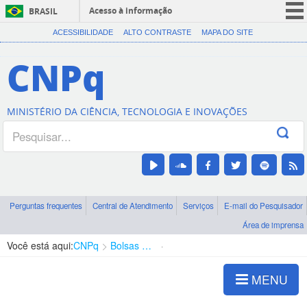
Acesso à informação
BRASIL
CORONAVÍRUS (COVID-19)
ACESSIBILIDADE
ALTO CONTRASTE
MAPA DO SITE
Participe
CNPq
Serviços
Legislação
MINISTÉRIO DA CIÊNCIA, TECNOLOGIA E INOVAÇÕES
Canais
Perguntas frequentes
Central de Atendimento
Serviços
E-mail do Pesquisador
Área de imprensa
Você está aqui:
CNPq
Bolsas e Auxílios Vigentes
Projetos de Pesquisa
MENU