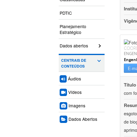
Instit
PDTIC
Vigên
Planejamento
Estratégico
Dados abertos
COOR
ENGEN
Engenh
CENTRAIS DE
CONTEÚDOS
E-ma
Áudios
Título
Vídeos
com fo
Resu
Imagens
esgoto
Dados Abertos
de bio
aprimo