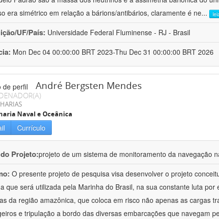
so era simétrico em relação a bárions/antibários, claramente é ne
...
le
uição/UF/País:
Universidade Federal Fluminense - RJ - Brasil
cia:
Mon Dec 04 00:00:00 BRT 2023-Thu Dec 31 00:00:00 BRT 2026
André Bergsten Mendes
DENADOR(A)
HARIAS
aria Naval e Oceânica
il
Currículo
 do Projeto:
projeto de um sistema de monitoramento da navegação n
mo:
O presente projeto de pesquisa visa desenvolver o projeto concei
ha que será utilizada pela Marinha do Brasil, na sua constante luta por 
ias da região amazônica, que coloca em risco não apenas as cargas 
eiros e tripulação a bordo das diversas embarcações que navegam pe