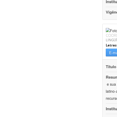
Instit
Vigên
COOR
LINGÜÍ
Letras
E-ma
Título
Resu
 e su
latino
recurs
Instit