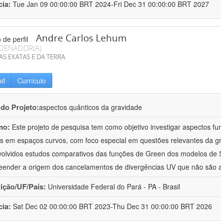
cia:
Tue Jan 09 00:00:00 BRT 2024-Fri Dec 31 00:00:00 BRT 2027
Andre Carlos Lehum
DENADOR(A)
AS EXATAS E DA TERRA
il
Currículo
 do Projeto:
aspectos quânticos da gravidade
mo:
Este projeto de pesquisa tem como objetivo investigar aspectos fu
 em espaços curvos, com foco especial em questões relevantes da gr
olvidos estudos comparativos das funções de Green dos modelos d
ender a origem dos cancelamentos de divergências UV que não são at
uição/UF/País:
Universidade Federal do Pará - PA - Brasil
cia:
Sat Dec 02 00:00:00 BRT 2023-Thu Dec 31 00:00:00 BRT 2026