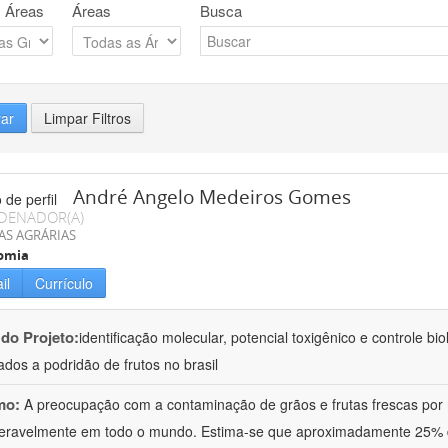
 Áreas
Áreas
Busca
rar
Limpar Filtros
André Angelo Medeiros Gomes
DENADOR(A)
AS AGRÁRIAS
omia
il
Currículo
 do Projeto:
identificação molecular, potencial toxigênico e controle bi
ados a podridão de frutos no brasil
mo:
A preocupação com a contaminação de grãos e frutas frescas por 
eravelmente em todo o mundo. Estima-se que aproximadamente 25% d