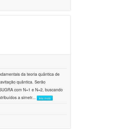
ndamentais da teoria quântica de
avitação quântica. Serão
e SUGRA com N=1 e N=2, buscando
ribuídos a simetr
...
leia mais