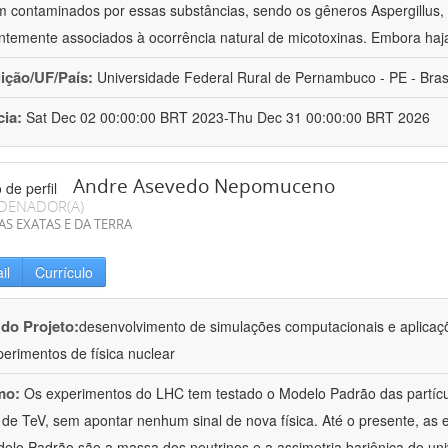
m contaminados por essas substâncias, sendo os gêneros Aspergillus, 
ntemente associados à ocorrência natural de micotoxinas. Embora haj
uição/UF/País:
Universidade Federal Rural de Pernambuco - PE - Bras
cia:
Sat Dec 02 00:00:00 BRT 2023-Thu Dec 31 00:00:00 BRT 2026
Andre Asevedo Nepomuceno
DENADOR(A)
AS EXATAS E DA TERRA
il
Currículo
 do Projeto:
desenvolvimento de simulações computacionais e aplica
erimentos de física nuclear
mo:
Os experimentos do LHC tem testado o Modelo Padrão das partíc
 de TeV, sem apontar nenhum sinal de nova física. Até o presente, as e
elo Padrão são a massa dos neutrinos e a assimetria bariônica do univ