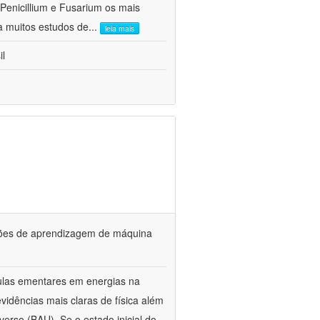
Penicillium e Fusarium os mais
a muitos estudos de
...
leia mais
il
ções de aprendizagem de máquina
ulas ementares em energias na
vidências mais claras de física além
erso (BAU). Se o estado inicial do