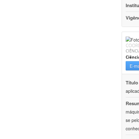
Instit
Vigên
COOR
CIÊNCI
Ciênc
E-ma
Título
aplica
Resu
máquin
se pel
conhec