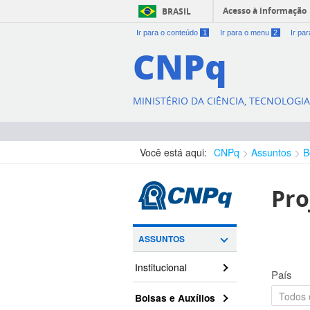
Acesso à informação
BRASIL
Ir para o conteúdo
1
Ir para o menu
2
Ir pa
CNPq
MINISTÉRIO DA CIÊNCIA, TECNOLOGI
Você está aqui:
CNPq
Assuntos
B
Pro
ASSUNTOS
Institucional
País
Bolsas e Auxílios