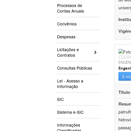
Processos de
univer
Contas Anuais
Instit
Convênios
Vigên
Despesas
Licitações e
Contratos
COOR
ENGEN
Consultas Públicas
Engenh
E-ma
Lei - Acesso a
Informação
Título
SIC
Resu
patrul
Sistema e-SIC
hidrov
Informações
passag
Classificadas