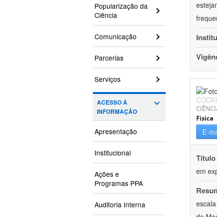
esteja
Popularização da
Ciência
freque
Comunicação
Instit
Vigên
Parcerias
Serviços
COOR
ACESSO À
CIÊNCI
INFORMAÇÃO
Física
Apresentação
E-ma
Institucional
Título
em exp
Ações e
Programas PPA
Resu
escala
Auditoria Interna
do Mod