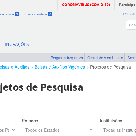
CORONAVÍRUS (COVID-19)
Participe
ra a busca
3
Ir para o rodapé
4
ACESSI
A E INOVAÇÕES
Perguntas frequentes
Central de Atendimento
Serv
olsas e Auxílios
Bolsas e Auxílios Vigentes
Projetos de Pesquisa
jetos de Pesquisa
Estados
Instituições