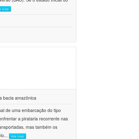
ia mais
a bacia amazônica
tual de uma embarcação do tipo
enfrentar a pirataria recorrente nas
transportadas, mas também os
lo
...
leia mais