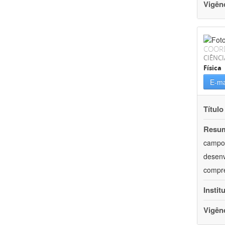
Vigên
COOR
CIÊNCI
Física
E-ma
Título
Resu
campos
desenv
compre
Instit
Vigên