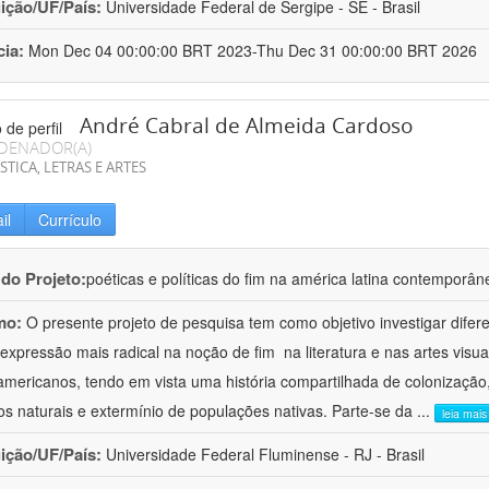
uição/UF/País:
Universidade Federal de Sergipe - SE - Brasil
cia:
Mon Dec 04 00:00:00 BRT 2023-Thu Dec 31 00:00:00 BRT 2026
André Cabral de Almeida Cardoso
DENADOR(A)
STICA, LETRAS E ARTES
il
Currículo
 do Projeto:
poéticas e políticas do fim na américa latina contemporân
mo:
O presente projeto de pesquisa tem como objetivo investigar difer
a expressão mais radical na noção de fim  na literatura e nas artes vi
-americanos, tendo em vista uma história compartilhada de colonização,
os naturais e extermínio de populações nativas. Parte-se da
...
leia mais
uição/UF/País:
Universidade Federal Fluminense - RJ - Brasil