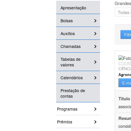
Grandes
Apresentação
Bolsas
Auxílios
Filt
Chamadas
Tabelas de
COOR
valores
CIÊNCI
Agron
Calendários
E-ma
Prestação de
contas
Título
associ
Programas
Resu
Prêmios
consid