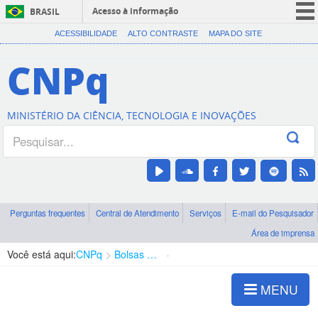
Acesso à informação
BRASIL
CORONAVÍRUS (COVID-19)
ACESSIBILIDADE
ALTO CONTRASTE
MAPA DO SITE
Participe
CNPq
Serviços
Legislação
MINISTÉRIO DA CIÊNCIA, TECNOLOGIA E INOVAÇÕES
Canais
Perguntas frequentes
Central de Atendimento
Serviços
E-mail do Pesquisador
Área de imprensa
Você está aqui:
CNPq
Bolsas e Auxílios Vigentes
Projetos de Pesquisa
MENU