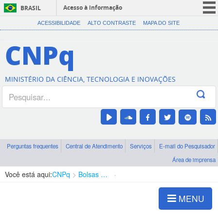
Acesso à informação
BRASIL
CORONAVÍRUS (COVID-19)
ACESSIBILIDADE
ALTO CONTRASTE
MAPA DO SITE
Participe
CNPq
Serviços
Legislação
MINISTÉRIO DA CIÊNCIA, TECNOLOGIA E INOVAÇÕES
Canais
Perguntas frequentes
Central de Atendimento
Serviços
E-mail do Pesquisador
Área de imprensa
Você está aqui:
CNPq
Bolsas e Auxílios Vigentes
Projetos de Pesquisa
MENU