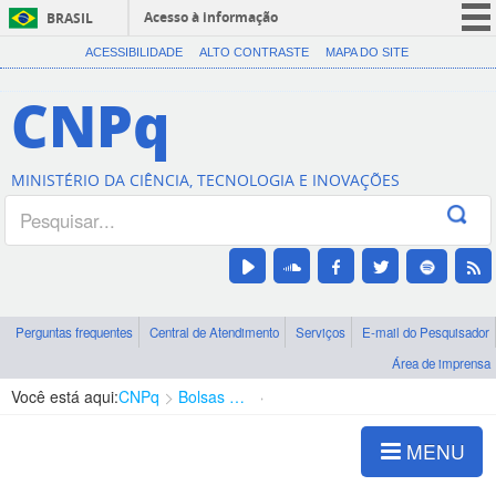
Acesso à informação
BRASIL
CORONAVÍRUS (COVID-19)
ACESSIBILIDADE
ALTO CONTRASTE
MAPA DO SITE
Participe
CNPq
Serviços
Legislação
MINISTÉRIO DA CIÊNCIA, TECNOLOGIA E INOVAÇÕES
Canais
Perguntas frequentes
Central de Atendimento
Serviços
E-mail do Pesquisador
Área de imprensa
Você está aqui:
CNPq
Bolsas e Auxílios Vigentes
Projetos de Pesquisa
MENU