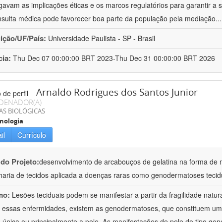
igavam as implicações éticas e os marcos regulatórios para garantir a
nsulta médica pode favorecer boa parte da população pela mediação
..
uição/UF/País:
Universidade Paulista - SP - Brasil
cia:
Thu Dec 07 00:00:00 BRT 2023-Thu Dec 31 00:00:00 BRT 2026
Arnaldo Rodrigues dos Santos Junior
DENADOR(A)
AS BIOLÓGICAS
nologia
il
Currículo
 do Projeto:
desenvolvimento de arcabouços de gelatina na forma de
aria de tecidos aplicada a doenças raras como genodermatoses tecid
mo:
Lesões teciduais podem se manifestar a partir da fragilidade natu
 essas enfermidades, existem as genodermatoses, que constituem u
 única ou principalmente a pele. As manifestações de pele do tipo ge