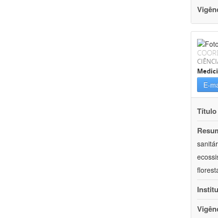
Vigên
COOR
CIÊNCI
Medici
E-ma
Título
Resu
sanitá
ecossi
flores
Instit
Vigên