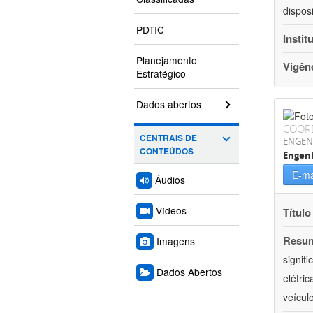
dispos
PDTIC
Instit
Planejamento
Vigên
Estratégico
Dados abertos
COOR
CENTRAIS DE
ENGEN
CONTEÚDOS
Engenh
E-ma
Áudios
Vídeos
Título
Resu
Imagens
signif
Dados Abertos
elétri
veícul