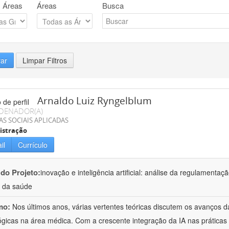
 Áreas
Áreas
Busca
rar
Limpar Filtros
Arnaldo Luiz Ryngelblum
DENADOR(A)
AS SOCIAIS APLICADAS
istração
il
Currículo
 do Projeto:
inovação e inteligência artificial: análise da regulamentaç
 da saúde
mo:
Nos últimos anos, várias vertentes teóricas discutem os avanços da 
ógicas na área médica. Com a crescente integração da IA nas prátic