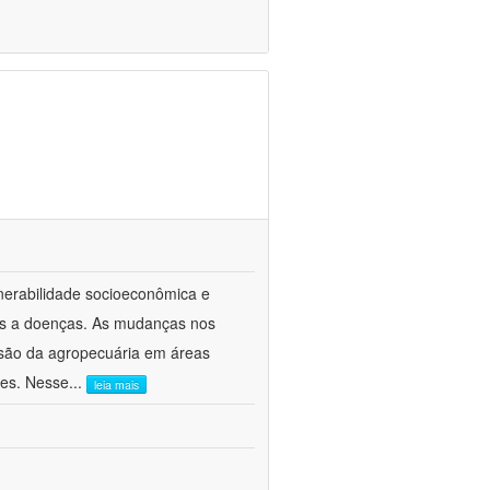
nerabilidade socioeconômica e
veis a doenças. As mudanças nos
nsão da agropecuária em áreas
des. Nesse
...
leia mais