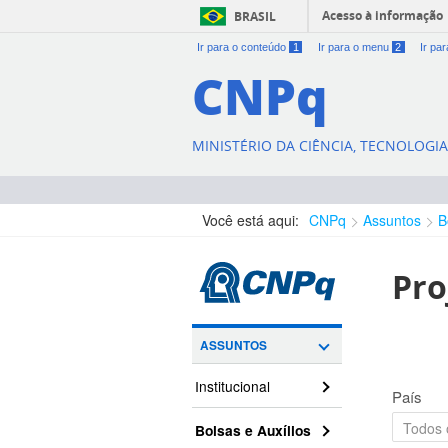
Acesso à informação
BRASIL
Ir para o conteúdo
1
Ir para o menu
2
Ir pa
CNPq
MINISTÉRIO DA CIÊNCIA, TECNOLOGI
Você está aqui:
CNPq
Assuntos
B
Pro
ASSUNTOS
Institucional
País
Bolsas e Auxílios