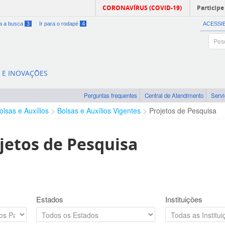
CORONAVÍRUS (COVID-19)
Participe
ra a busca
3
Ir para o rodapé
4
ACESSI
A E INOVAÇÕES
Perguntas frequentes
Central de Atendimento
Serv
olsas e Auxílios
Bolsas e Auxílios Vigentes
Projetos de Pesquisa
jetos de Pesquisa
Estados
Instituições