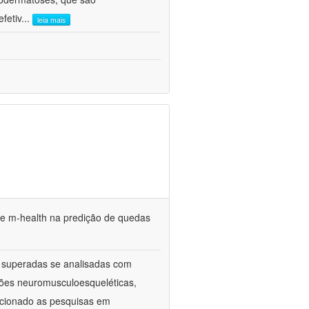
efetiv
...
leia mais
e m-health na predição de quedas
r superadas se analisadas com
ções neuromusculoesqueléticas,
ecionado as pesquisas em