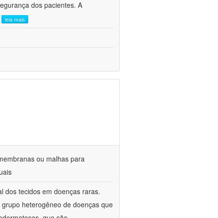
 segurança dos pacientes. A
.
leia mais
 membranas ou malhas para
uais
ral dos tecidos em doenças raras.
m grupo heterogêneo de doenças que
nodermatoses, que são