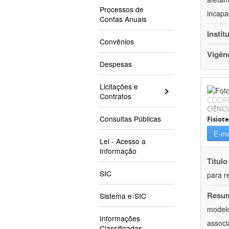
Processos de
incapac
Contas Anuais
Instit
Convênios
Vigên
Despesas
Licitações e
Contratos
COOR
CIÊNCI
Consultas Públicas
Fisiot
E-ma
Lei - Acesso a
Informação
Título
SIC
para r
Resu
Sistema e-SIC
modelo
Informações
associ
Classificadas