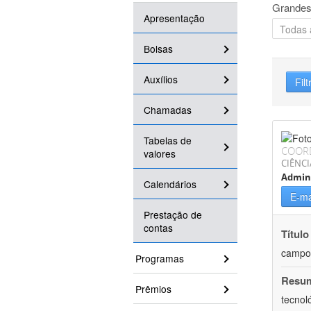
Grandes
Apresentação
Bolsas
Auxílios
Filt
Chamadas
Tabelas de
COOR
valores
CIÊNCI
Admin
Calendários
E-ma
Prestação de
contas
Título
campo
Programas
Resu
Prêmios
tecnol