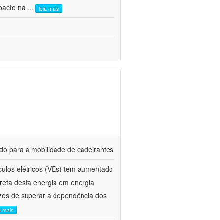
impacto na
...
leia mais
tado para a mobilidade de cadeirantes
eículos elétricos (VEs) tem aumentado
ireta desta energia em energia
azes de superar a dependência dos
a mais