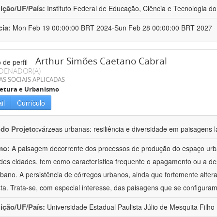
uição/UF/País:
Instituto Federal de Educação, Ciência e Tecnologia do
cia:
Mon Feb 19 00:00:00 BRT 2024-Sun Feb 28 00:00:00 BRT 2027
Arthur Simões Caetano Cabral
DENADOR(A)
AS SOCIAIS APLICADAS
tetura e Urbanismo
il
Currículo
 do Projeto:
várzeas urbanas: resiliência e diversidade em paisagens l
mo:
A paisagem decorrente dos processos de produção do espaço urb
des cidades, tem como característica frequente o apagamento ou a de
urbano. A persistência de córregos urbanos, ainda que fortemente altera
ta. Trata-se, com especial interesse, das paisagens que se configura
uição/UF/País:
Universidade Estadual Paulista Júlio de Mesquita Filho -