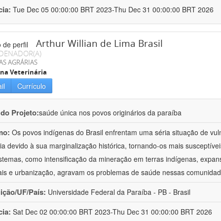
cia:
Tue Dec 05 00:00:00 BRT 2023-Thu Dec 31 00:00:00 BRT 2026
Arthur Willian de Lima Brasil
DENADOR(A)
AS AGRÁRIAS
na Veterinária
il
Currículo
 do Projeto:
saúde única nos povos originários da paraíba
mo:
Os povos indígenas do Brasil enfrentam uma séria situação de vul
ria devido à sua marginalização histórica, tornando-os mais susceptí
stemas, como intensificação da mineração em terras indígenas, expa
tais e urbanização, agravam os problemas de saúde nessas comunida
uição/UF/País:
Universidade Federal da Paraíba - PB - Brasil
cia:
Sat Dec 02 00:00:00 BRT 2023-Thu Dec 31 00:00:00 BRT 2026