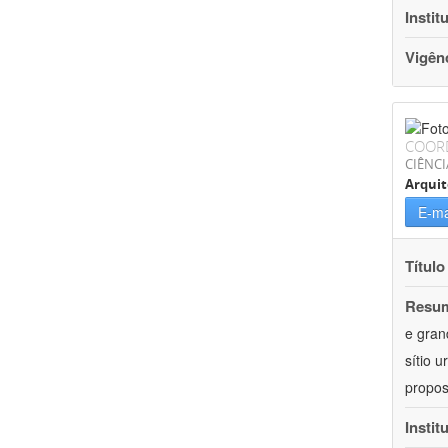
Instit
Vigên
COOR
CIÊNCI
Arqui
E-ma
Título
Resu
e gran
sítio 
propos
Instit