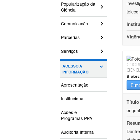
invest
Popularização da
Ciência
teleco
Comunicação
Instit
Vigên
Parcerias
Serviços
COOR
ACESSO À
CIÊNCI
INFORMAÇÃO
Biotec
Apresentação
E-ma
Institucional
Título
engenh
Ações e
Programas PPA
Resu
Dentre
Auditoria Interna
afetam