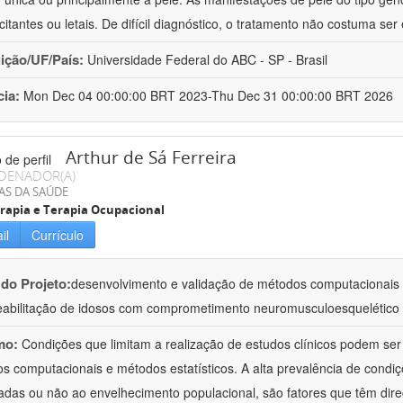
itantes ou letais. De difícil diagnóstico, o tratamento não costuma ser 
uição/UF/País:
Universidade Federal do ABC - SP - Brasil
cia:
Mon Dec 04 00:00:00 BRT 2023-Thu Dec 31 00:00:00 BRT 2026
Arthur de Sá Ferreira
DENADOR(A)
AS DA SAÚDE
erapia e Terapia Ocupacional
il
Currículo
 do Projeto:
desenvolvimento e validação de métodos computacionais 
eabilitação de idosos com comprometimento neuromusculoesquelético
mo:
Condições que limitam a realização de estudos clínicos podem se
s computacionais e métodos estatísticos. A alta prevalência de condi
adas ou não ao envelhecimento populacional, são fatores que têm dir