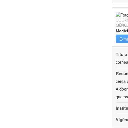
COOR
CIÊNCI
Medic
E-ma
Título
córnea
Resu
cerca 
A doen
que os
Instit
Vigên