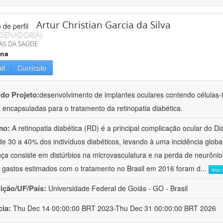
Artur Christian Garcia da Silva
DENADOR(A)
AS DA SAÚDE
ina
il
Currículo
 do Projeto:
desenvolvimento de implantes oculares contendo células
 encapsuladas para o tratamento da retinopatia diabética.
mo:
A retinopatia diabética (RD) é a principal complicação ocular do D
de 30 a 40% dos indivíduos diabéticos, levando à uma incidência globa
ça consiste em distúrbios na microvasculatura e na perda de neurônio
 gastos estimados com o tratamento no Brasil em 2016 foram d
...
leia
uição/UF/País:
Universidade Federal de Goiás - GO - Brasil
cia:
Thu Dec 14 00:00:00 BRT 2023-Thu Dec 31 00:00:00 BRT 2026