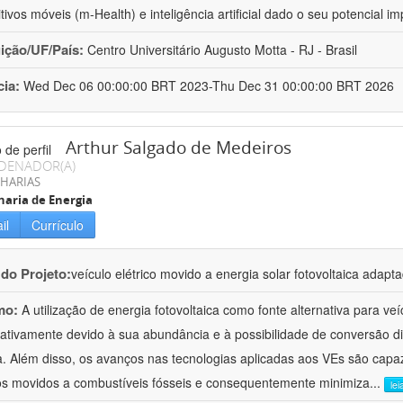
itivos móveis (m-Health) e inteligência artificial dado o seu potencial 
uição/UF/País:
Centro Universitário Augusto Motta - RJ - Brasil
cia:
Wed Dec 06 00:00:00 BRT 2023-Thu Dec 31 00:00:00 BRT 2026
Arthur Salgado de Medeiros
DENADOR(A)
HARIAS
aria de Energia
il
Currículo
 do Projeto:
veículo elétrico movido a energia solar fotovoltaica adap
mo:
A utilização de energia fotovoltaica como fonte alternativa para v
icativamente devido à sua abundância e à possibilidade de conversão d
ca. Além disso, os avanços nas tecnologias aplicadas aos VEs são cap
os movidos a combustíveis fósseis e consequentemente minimiza
...
lei