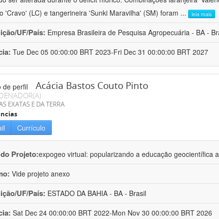
ro 'Cravo' (LC) e tangerineira 'Sunki Maravilha' (SM) foram
...
leia mais
uição/UF/País:
Empresa Brasileira de Pesquisa Agropecuária - BA - Bra
cia:
Tue Dec 05 00:00:00 BRT 2023-Fri Dec 31 00:00:00 BRT 2027
Acácia Bastos Couto Pinto
DENADOR(A)
AS EXATAS E DA TERRA
ncias
il
Currículo
 do Projeto:
expogeo virtual: popularizando a educação geocientífica a
mo:
Vide projeto anexo
uição/UF/País:
ESTADO DA BAHIA - BA - Brasil
cia:
Sat Dec 24 00:00:00 BRT 2022-Mon Nov 30 00:00:00 BRT 2026