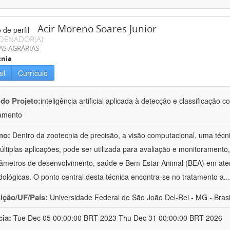
Acir Moreno Soares Junior
DENADOR(A)
AS AGRÁRIAS
cnia
il
Currículo
 do Projeto:
inteligência artificial aplicada à detecção e classificaçã
amento
mo:
Dentro da zootecnia de precisão, a visão computacional, uma técni
ltiplas aplicações, pode ser utilizada para avaliação e monitoramento, 
âmetros de desenvolvimento, saúde e Bem Estar Animal (BEA) em ate
ológicas. O ponto central desta técnica encontra-se no tratamento a
..
uição/UF/País:
Universidade Federal de São João Del-Rei - MG - Brasi
cia:
Tue Dec 05 00:00:00 BRT 2023-Thu Dec 31 00:00:00 BRT 2026