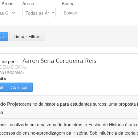
 Áreas
Áreas
Busca
rar
Limpar Filtros
Aaron Sena Cerqueira Reis
DENADOR(A)
IAS HUMANAS
ção
il
Currículo
 do Projeto:
ensino de história para estudantes surdos: uma proposta i
ca
mo:
Localizado em uma zona de fronteiras, o Ensino de História é um
ocessos de ensino-aprendizagem da História. Sob influência da teoria d