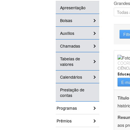
Grandes
Apresentação
Bolsas
Auxílios
Filt
Chamadas
Tabelas de
COOR
valores
CIÊNC
Educa
Calendários
E-ma
Prestação de
contas
Título
históri
Programas
Resu
Prêmios
aos pr