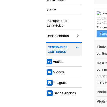
PDTIC
COOR
Planejamento
CIÊNCI
Estratégico
Zoote
E-ma
Dados abertos
Título
CENTRAIS DE
CONTEÚDOS
confin
Áudios
Resu
com mú
Vídeos
de par
mercad
Imagens
Instit
Dados Abertos
Vigên