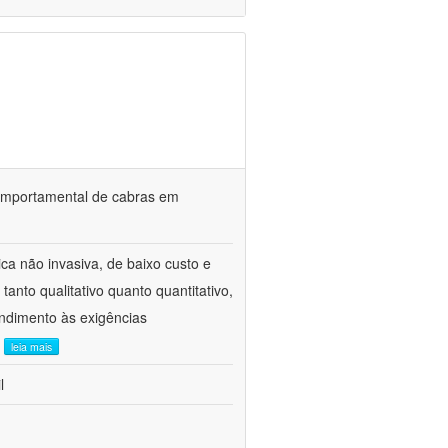
o comportamental de cabras em
ca não invasiva, de baixo custo e
tanto qualitativo quanto quantitativo,
ndimento às exigências
.
leia mais
l