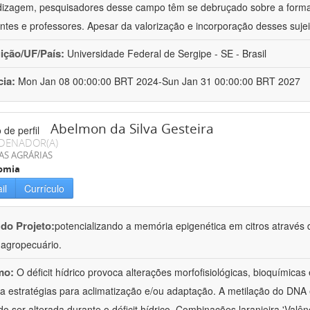
izagem, pesquisadores desse campo têm se debruçado sobre a formaç
ntes e professores. Apesar da valorização e incorporação desses sujei
uição/UF/País:
Universidade Federal de Sergipe - SE - Brasil
cia:
Mon Jan 08 00:00:00 BRT 2024-Sun Jan 31 00:00:00 BRT 2027
Abelmon da Silva Gesteira
DENADOR(A)
AS AGRÁRIAS
omia
il
Currículo
 do Projeto:
potencializando a memória epigenética em citros através d
o agropecuário.
mo:
O déficit hídrico provoca alterações morfofisiológicas, bioquímica
 a estratégias para aclimatização e/ou adaptação. A metilação do DNA 
o ser alterada durante o déficit hídrico. Combinações laranjeira 'Valên