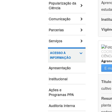
Aprend
Popularização da
Ciência
estuda
Comunicação
Instit
Vigên
Parcerias
Serviços
COOR
ACESSO À
CIÊNCI
INFORMAÇÃO
Agron
Apresentação
E-ma
Institucional
Título
cultiv
Ações e
Programas PPA
Resu
planta
Auditoria Interna
podend