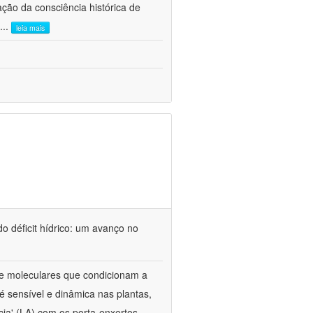
ão da consciência histórica de
...
leia mais
o déficit hídrico: um avanço no
s e moleculares que condicionam a
é sensível e dinâmica nas plantas,
cia' (LA) com os porta-enxertos