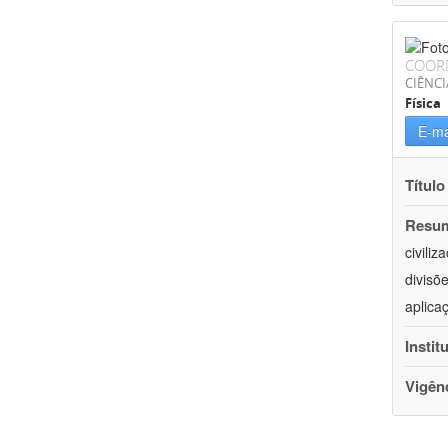
COOR
CIÊNCI
Física
E-ma
Título
Resu
civili
divisõ
aplica
Instit
Vigên