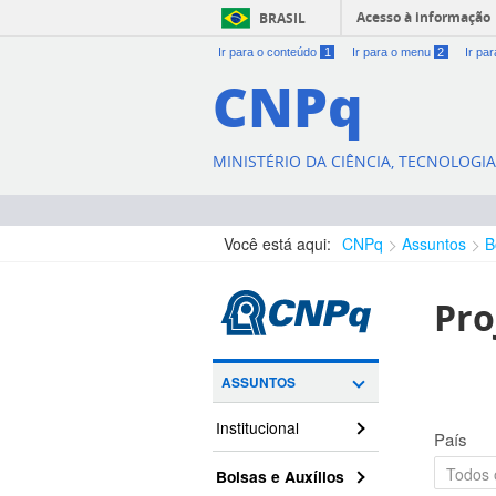
Acesso à informação
BRASIL
Ir para o conteúdo
1
Ir para o menu
2
Ir pa
CNPq
MINISTÉRIO DA CIÊNCIA, TECNOLOGI
Você está aqui:
CNPq
Assuntos
B
Pro
ASSUNTOS
Institucional
País
Bolsas e Auxílios