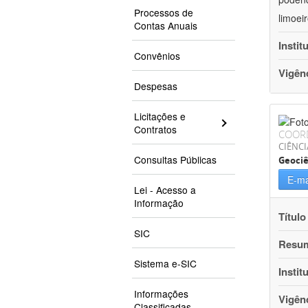
Processos de
limoei
Contas Anuais
Instit
Convênios
Vigên
Despesas
Licitações e
Contratos
COOR
CIÊNCI
Consultas Públicas
Geociê
E-ma
Lei - Acesso a
Informação
Título
SIC
Resu
Sistema e-SIC
Instit
Informações
Vigên
Classificadas