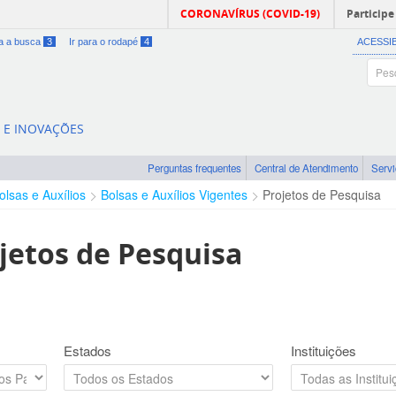
CORONAVÍRUS (COVID-19)
Participe
ra a busca
3
Ir para o rodapé
4
ACESSI
A E INOVAÇÕES
Perguntas frequentes
Central de Atendimento
Serv
olsas e Auxílios
Bolsas e Auxílios Vigentes
Projetos de Pesquisa
jetos de Pesquisa
Estados
Instituições