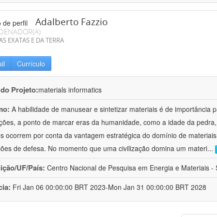
Adalberto Fazzio
DENADOR(A)
AS EXATAS E DA TERRA
il
Currículo
 do Projeto:
materials informatics
mo:
A habilidade de manusear e sintetizar materiais é de importância 
zações, a ponto de marcar eras da humanidade, como a idade da pedra, 
es ocorrem por conta da vantagem estratégica do domínio de materiais,
ções de defesa. No momento que uma civilização domina um materi
...
uição/UF/País:
Centro Nacional de Pesquisa em Energia e Materiais - S
cia:
Fri Jan 06 00:00:00 BRT 2023-Mon Jan 31 00:00:00 BRT 2028