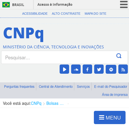
Acesso à informação
BRASIL
CORONAVÍRUS (COVID-19)
ACESSIBILIDADE
ALTO CONTRASTE
MAPA DO SITE
Participe
CNPq
Serviços
Legislação
MINISTÉRIO DA CIÊNCIA, TECNOLOGIA E INOVAÇÕES
Canais
Perguntas frequentes
Central de Atendimento
Serviços
E-mail do Pesquisador
Área de imprensa
Você está aqui:
CNPq
Bolsas e Auxílios Vigentes
Projetos de Pesquisa
MENU