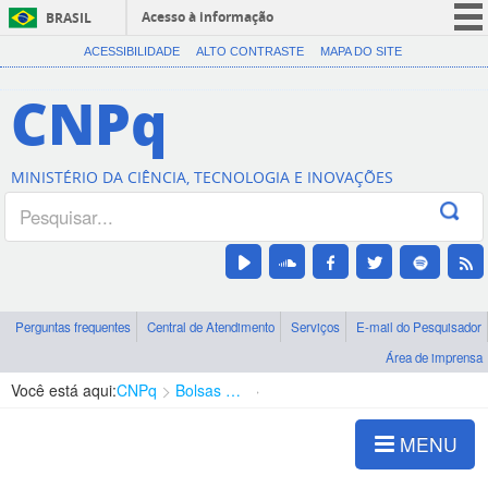
Acesso à informação
BRASIL
CORONAVÍRUS (COVID-19)
ACESSIBILIDADE
ALTO CONTRASTE
MAPA DO SITE
Participe
CNPq
Serviços
Legislação
MINISTÉRIO DA CIÊNCIA, TECNOLOGIA E INOVAÇÕES
Canais
Perguntas frequentes
Central de Atendimento
Serviços
E-mail do Pesquisador
Área de imprensa
Você está aqui:
CNPq
Bolsas e Auxílios Vigentes
Projetos de Pesquisa
MENU