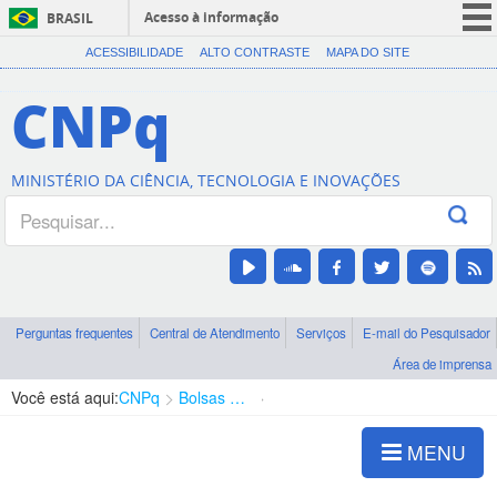
Acesso à informação
BRASIL
CORONAVÍRUS (COVID-19)
ACESSIBILIDADE
ALTO CONTRASTE
MAPA DO SITE
Participe
CNPq
Serviços
Legislação
MINISTÉRIO DA CIÊNCIA, TECNOLOGIA E INOVAÇÕES
Canais
Perguntas frequentes
Central de Atendimento
Serviços
E-mail do Pesquisador
Área de imprensa
Você está aqui:
CNPq
Bolsas e Auxílios Vigentes
Projetos de Pesquisa
MENU