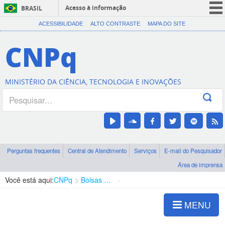
Acesso à informação
BRASIL
CORONAVÍRUS (COVID-19)
ACESSIBILIDADE
ALTO CONTRASTE
MAPA DO SITE
Participe
CNPq
Serviços
Legislação
MINISTÉRIO DA CIÊNCIA, TECNOLOGIA E INOVAÇÕES
Canais
Perguntas frequentes
Central de Atendimento
Serviços
E-mail do Pesquisador
Área de imprensa
Você está aqui:
CNPq
Bolsas e Auxílios Vigentes
Projetos de Pesquisa
MENU