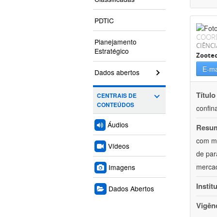
PDTIC
COOR
Planejamento
CIÊNCI
Estratégico
Zoote
E-ma
Dados abertos
Título
CENTRAIS DE
CONTEÚDOS
confin
Áudios
Resu
com mú
Vídeos
de par
mercad
Imagens
Instit
Dados Abertos
Vigên