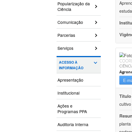
Aprend
Popularização da
Ciência
estuda
Comunicação
Instit
Vigên
Parcerias
Serviços
COOR
ACESSO À
CIÊNCI
INFORMAÇÃO
Agron
Apresentação
E-ma
Institucional
Título
cultiv
Ações e
Programas PPA
Resu
planta
Auditoria Interna
podend