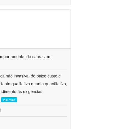
o comportamental de cabras em
ca não invasiva, de baixo custo e
tanto qualitativo quanto quantitativo,
ndimento às exigências
.
leia mais
l