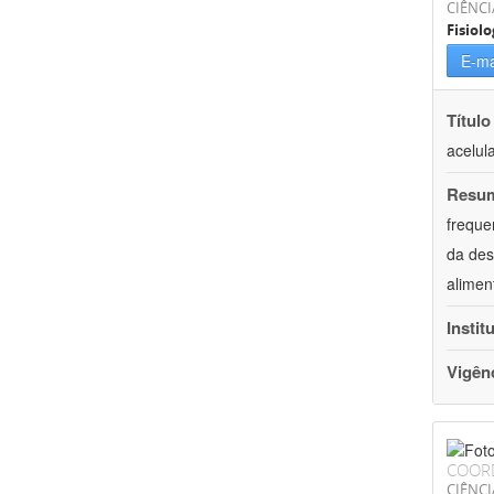
CIÊNCI
Fisiolo
E-ma
Título
acelul
Resu
freque
da des
alimen
Instit
Vigên
COOR
CIÊNCI