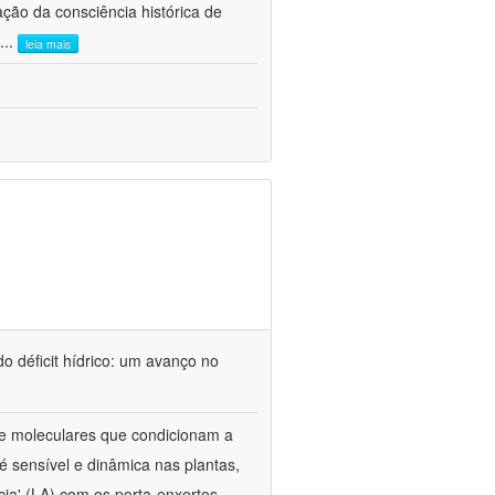
ão da consciência histórica de
...
leia mais
o déficit hídrico: um avanço no
s e moleculares que condicionam a
é sensível e dinâmica nas plantas,
cia' (LA) com os porta-enxertos