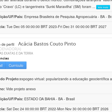
ro 'Cravo' (LC) e tangerineira 'Sunki Maravilha' (SM) foram
...
leia mais
uição/UF/País:
Empresa Brasileira de Pesquisa Agropecuária - BA - Bra
cia:
Tue Dec 05 00:00:00 BRT 2023-Fri Dec 31 00:00:00 BRT 2027
Acácia Bastos Couto Pinto
DENADOR(A)
AS EXATAS E DA TERRA
ncias
il
Currículo
 do Projeto:
expogeo virtual: popularizando a educação geocientífica a
mo:
Vide projeto anexo
uição/UF/País:
ESTADO DA BAHIA - BA - Brasil
cia:
Sat Dec 24 00:00:00 BRT 2022-Mon Nov 30 00:00:00 BRT 2026