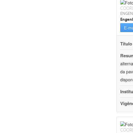
COOR
ENGEN
Engenh
E-ma
Título
Resu
altern
da pav
dispon
Instit
Vigên
COOR