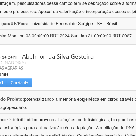
izagem, pesquisadores desse campo têm se debruçado sobre a formaç
ntes e professores. Apesar da valorização e incorporação desses sujei
uição/UF/País:
Universidade Federal de Sergipe - SE - Brasil
cia:
Mon Jan 08 00:00:00 BRT 2024-Sun Jan 31 00:00:00 BRT 2027
Abelmon da Silva Gesteira
DENADOR(A)
AS AGRÁRIAS
omia
il
Currículo
 do Projeto:
potencializando a memória epigenética em citros através d
o agropecuário.
mo:
O déficit hídrico provoca alterações morfofisiológicas, bioquímica
 a estratégias para aclimatização e/ou adaptação. A metilação do DNA 
o ser alterada durante o déficit hídrico. Combinações laranjeira 'Valên