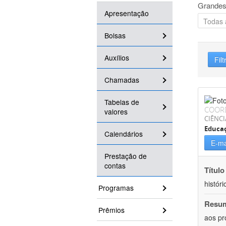
Grandes
Apresentação
Bolsas
Auxílios
Filt
Chamadas
Tabelas de
COOR
valores
CIÊNC
Educa
Calendários
E-ma
Prestação de
contas
Título
históri
Programas
Resu
Prêmios
aos pr