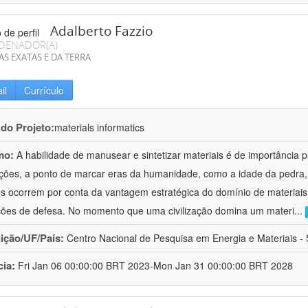
Adalberto Fazzio
DENADOR(A)
AS EXATAS E DA TERRA
il
Currículo
 do Projeto:
materials informatics
mo:
A habilidade de manusear e sintetizar materiais é de importância 
zações, a ponto de marcar eras da humanidade, como a idade da pedra, 
es ocorrem por conta da vantagem estratégica do domínio de materiais,
ções de defesa. No momento que uma civilização domina um materi
...
uição/UF/País:
Centro Nacional de Pesquisa em Energia e Materiais - S
cia:
Fri Jan 06 00:00:00 BRT 2023-Mon Jan 31 00:00:00 BRT 2028