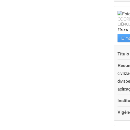
COOR
CIÊNCI
Física
E-ma
Título
Resu
civili
divisõ
aplica
Instit
Vigên