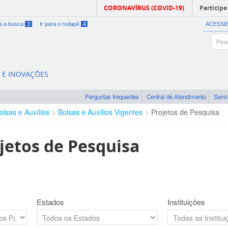
CORONAVÍRUS (COVID-19)
Participe
ra a busca
3
Ir para o rodapé
4
ACESSI
A E INOVAÇÕES
Perguntas frequentes
Central de Atendimento
Serv
olsas e Auxílios
Bolsas e Auxílios Vigentes
Projetos de Pesquisa
jetos de Pesquisa
Estados
Instituições