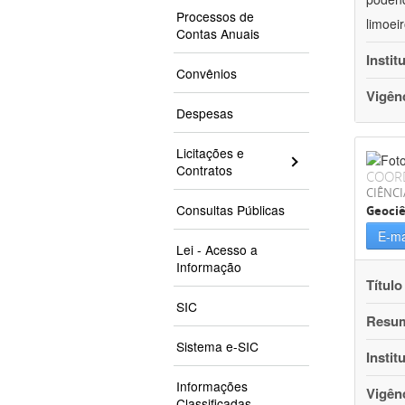
Processos de
limoei
Contas Anuais
Instit
Convênios
Vigên
Despesas
Licitações e
Contratos
COOR
CIÊNCI
Consultas Públicas
Geociê
E-ma
Lei - Acesso a
Informação
Título
SIC
Resu
Sistema e-SIC
Instit
Informações
Vigên
Classificadas