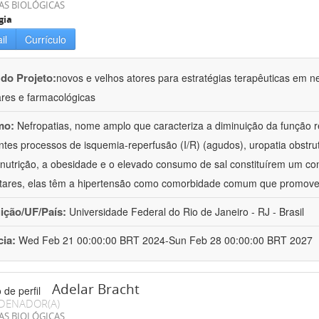
AS BIOLÓGICAS
gia
il
Currículo
 do Projeto:
novos e velhos atores para estratégias terapêuticas em nef
ares e farmacológicas
mo:
Nefropatias, nome amplo que caracteriza a diminuição da função r
ntes processos de isquemia-reperfusão (I/R) (agudos), uropatia obstrut
nutrição, a obesidade e o elevado consumo de sal constituírem um con
tares, elas têm a hipertensão como comorbidade comum que promov
uição/UF/País:
Universidade Federal do Rio de Janeiro - RJ - Brasil
cia:
Wed Feb 21 00:00:00 BRT 2024-Sun Feb 28 00:00:00 BRT 2027
Adelar Bracht
DENADOR(A)
AS BIOLÓGICAS