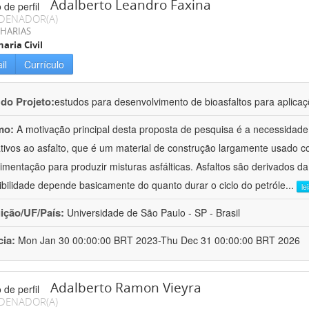
Adalberto Leandro Faxina
DENADOR(A)
HARIAS
aria Civil
il
Currículo
 do Projeto:
estudos para desenvolvimento de bioasfaltos para aplic
mo:
A motivação principal desta proposta de pesquisa é a necessidade
ativos ao asfalto, que é um material de construção largamente usado 
imentação para produzir misturas asfálticas. Asfaltos são derivados da
ibilidade depende basicamente do quanto durar o ciclo do petróle
...
le
uição/UF/País:
Universidade de São Paulo - SP - Brasil
cia:
Mon Jan 30 00:00:00 BRT 2023-Thu Dec 31 00:00:00 BRT 2026
Adalberto Ramon Vieyra
DENADOR(A)