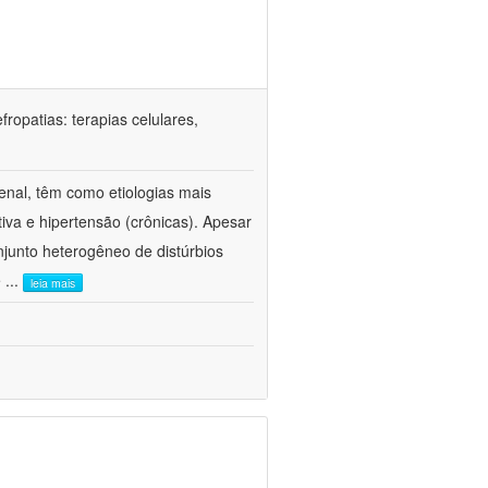
ropatias: terapias celulares,
enal, têm como etiologias mais
iva e hipertensão (crônicas). Apesar
junto heterogêneo de distúrbios
e
...
leia mais