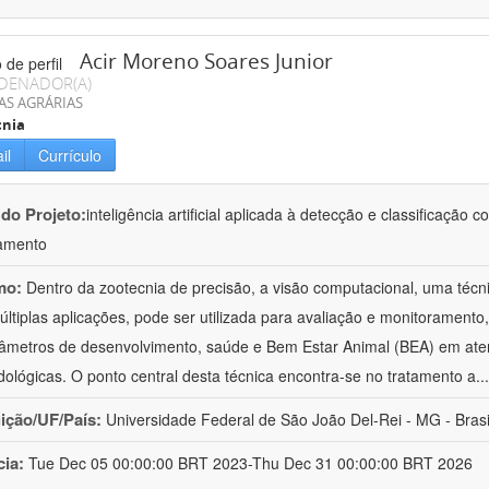
Acir Moreno Soares Junior
DENADOR(A)
AS AGRÁRIAS
cnia
il
Currículo
 do Projeto:
inteligência artificial aplicada à detecção e classificaçã
amento
mo:
Dentro da zootecnia de precisão, a visão computacional, uma técni
ltiplas aplicações, pode ser utilizada para avaliação e monitoramento, 
âmetros de desenvolvimento, saúde e Bem Estar Animal (BEA) em ate
ológicas. O ponto central desta técnica encontra-se no tratamento a
..
uição/UF/País:
Universidade Federal de São João Del-Rei - MG - Brasi
cia:
Tue Dec 05 00:00:00 BRT 2023-Thu Dec 31 00:00:00 BRT 2026