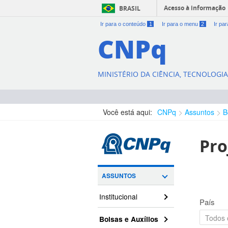
Acesso à informação
BRASIL
Ir para o conteúdo
1
Ir para o menu
2
Ir pa
CNPq
MINISTÉRIO DA CIÊNCIA, TECNOLOGI
Você está aqui:
CNPq
Assuntos
B
Pro
ASSUNTOS
Institucional
País
Bolsas e Auxílios