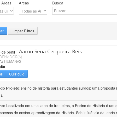
 Áreas
Áreas
Busca
rar
Limpar Filtros
Aaron Sena Cerqueira Reis
DENADOR(A)
IAS HUMANAS
ção
il
Currículo
 do Projeto:
ensino de história para estudantes surdos: uma proposta i
ca
mo:
Localizado em uma zona de fronteiras, o Ensino de História é um
ocessos de ensino-aprendizagem da História. Sob influência da teoria d