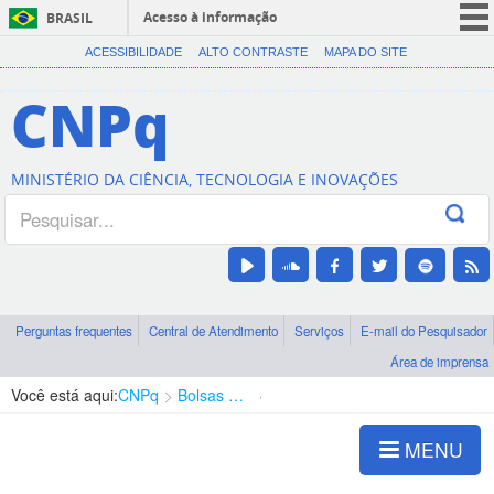
Acesso à informação
BRASIL
CORONAVÍRUS (COVID-19)
ACESSIBILIDADE
ALTO CONTRASTE
MAPA DO SITE
Participe
CNPq
Serviços
Legislação
MINISTÉRIO DA CIÊNCIA, TECNOLOGIA E INOVAÇÕES
Canais
Perguntas frequentes
Central de Atendimento
Serviços
E-mail do Pesquisador
Área de imprensa
Você está aqui:
CNPq
Bolsas e Auxílios Vigentes
Projetos de Pesquisa
MENU