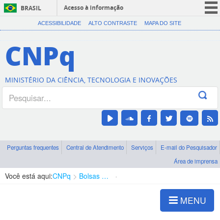
Acesso à informação
BRASIL
CORONAVÍRUS (COVID-19)
ACESSIBILIDADE
ALTO CONTRASTE
MAPA DO SITE
Participe
CNPq
Serviços
Legislação
MINISTÉRIO DA CIÊNCIA, TECNOLOGIA E INOVAÇÕES
Canais
Perguntas frequentes
Central de Atendimento
Serviços
E-mail do Pesquisador
Área de imprensa
Você está aqui:
CNPq
Bolsas e Auxílios Vigentes
Projetos de Pesquisa
MENU