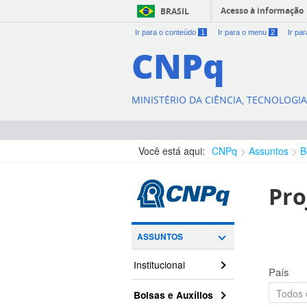
Acesso à informação
BRASIL
Ir para o conteúdo
1
Ir para o menu
2
Ir pa
CNPq
MINISTÉRIO DA CIÊNCIA, TECNOLOGI
Você está aqui:
CNPq
Assuntos
B
Pro
ASSUNTOS
Institucional
País
Bolsas e Auxílios