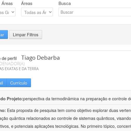
 Áreas
Áreas
Busca
rar
Limpar Filtros
Tiago Debarba
DENADOR(A)
AS EXATAS E DA TERRA
il
Currículo
 do Projeto:
perspectiva da termodinâmica na preparação e controle 
mo:
Esta proposta de pesquisa tem como objetivo explorar duas verte
ação quântica relacionados ao controle de sistemas quânticos, visand
itivos, e potenciais aplicações tecnológicas. No primeiro tópico, con