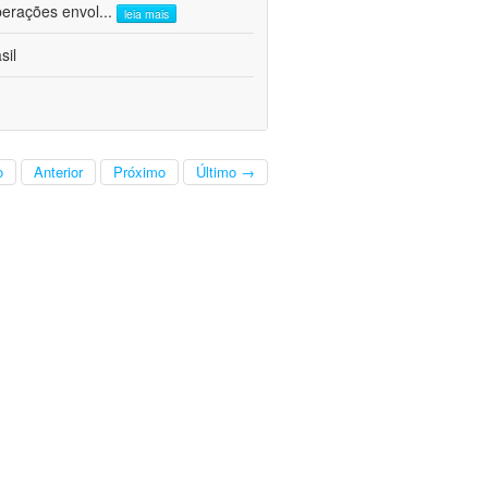
perações envol
...
leia mais
sil
o
Anterior
Próximo
Último →