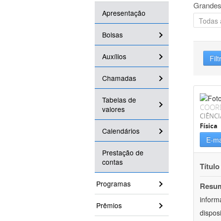
Grandes
Apresentação
Bolsas
Auxílios
Filt
Chamadas
Tabelas de
COOR
valores
CIÊNCI
Física
Calendários
E-ma
Prestação de
contas
Título
Programas
Resu
inform
Prêmios
dispos