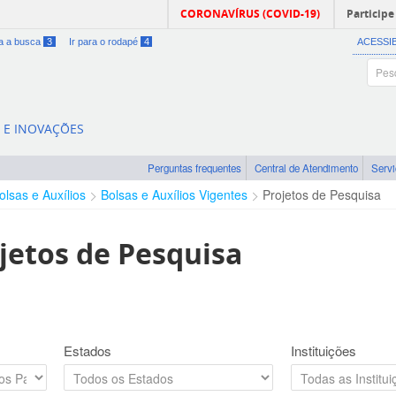
CORONAVÍRUS (COVID-19)
Participe
ra a busca
3
Ir para o rodapé
4
ACESSI
A E INOVAÇÕES
Perguntas frequentes
Central de Atendimento
Serv
olsas e Auxílios
Bolsas e Auxílios Vigentes
Projetos de Pesquisa
jetos de Pesquisa
Estados
Instituições